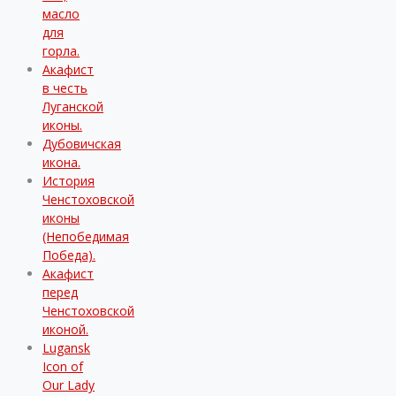
масло
для
горла.
Акафист
в честь
Луганской
иконы.
Дубовичская
икона.
История
Ченстоховской
иконы
(Непобедимая
Победа).
Акафист
перед
Ченстоховской
иконой.
Lugansk
Icon of
Our Lady