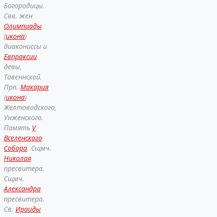
Богородицы.
Свв. жен
Олимпиады
(
икона
)
диакониссы и
Евпраксии
девы,
Тавеннской.
Прп.
Макария
(
икона
)
Желтоводского,
Унженского.
Память
V
Вселенского
Собора
. Сщмч.
Николая
пресвитера.
Сщмч.
Александра
пресвитера.
Св.
Ираиды