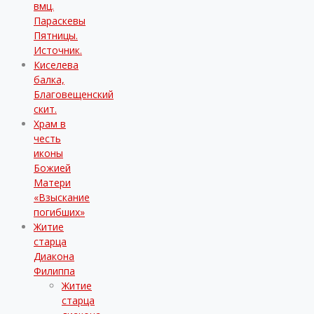
вмц.
Параскевы
Пятницы.
Источник.
Киселева
балка,
Благовещенский
скит.
Храм в
честь
иконы
Божией
Матери
«Взыскание
погибших»
Житие
старца
Диакона
Филиппа
Житие
старца