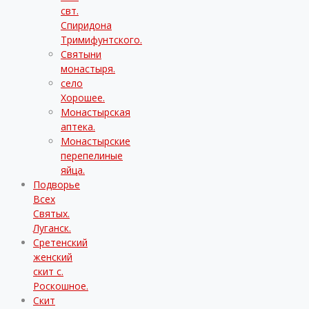
свт.
Спиридона
Тримифунтского.
Святыни
монастыря.
село
Хорошее.
Монастырская
аптека.
Монастырские
перепелиные
яйца.
Подворье
Всех
Святых.
Луганск.
Сретенский
женский
скит с.
Роскошное.
Скит