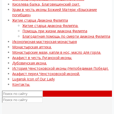
Киселева балка, Благовещенский скит.
Храм в честь иконы Божией Матери «Взыскание
погибших»
Житие старца Диакона Филиппа
Житие старца диакона Филиппа.
Помощь при жизни диакона Филиппа
Благодатная помощь по смерти диакона Филиппа
Иконописная мастерская монастыря
Монастырская аптека.
Монастырские мази, капли в нос, масло для горла.
Акафист в честь Луганской иконы.
Дубовичская икона.
История Ченстоховской иконы (Непобедимая Победа).
Акафист перед Ченстоховской иконой.
Lugansk Icon of Our Lady
Контакты.