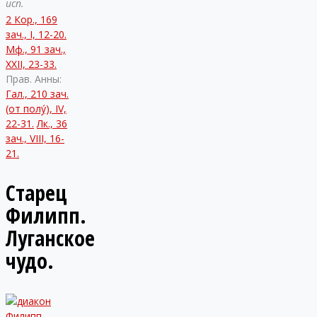
исп.
2 Кор., 169
зач., I, 12-20.
Мф., 91 зач.,
XXII, 23-33.
Прав. Анны:
Гал., 210 зач.
(от полу́), IV,
22-31.
Лк., 36
зач., VIII, 16-
21.
Старец
Филипп.
Луганское
чудо.