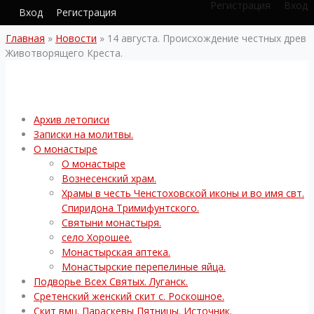
Регистрация
Вход
Вход
Регистрация
Главная
»
Новости
»
14 августа. Происхождение честных древ
Животворящего Креста.
Архив летописи
Записки на молитвы.
О монастыре
О монастыре
Вознесенский храм.
Храмы в честь Ченстоховской иконы и во имя свт.
Спиридона Тримифунтского.
Святыни монастыря.
село Хорошее.
Монастырская аптека.
Монастырские перепелиные яйца.
Подворье Всех Святых. Луганск.
Сретенский женский скит с. Роскошное.
Скит вмц. Параскевы Пятницы. Источник.