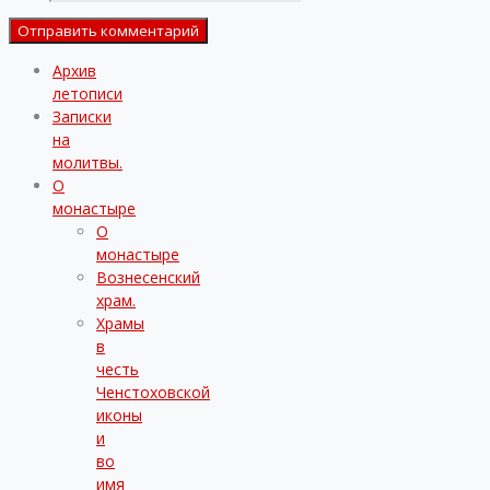
Архив
летописи
Записки
на
молитвы.
О
монастыре
О
монастыре
Вознесенский
храм.
Храмы
в
честь
Ченстоховской
иконы
и
во
имя