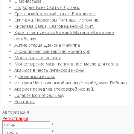
О монастыре
Подворье Всех Святых. Луганск.
Сретенский женский скит с. Роскошное.
Скит вмц. Параскевы Пятницы. Источник.
Киселева балка, Благовещенский скит.
Храм в честь иконы Божией Матери «Взыскание
погибших»
Житие старца Диакона Филиппа
Иконописная мастерская монастыря
Монастырская аптека.
Монастырские мази, капли в нос, масло для горла.
Акафист в честь Луганской иконы.
Дубовичская икона.
История Ченстоховской иконы (Непобедимая Победа).
Акафист перед Ченстоховской иконой.
Lugansk Icon of Our Lady
Контакты.
Авторизация
Регистрация
*
*