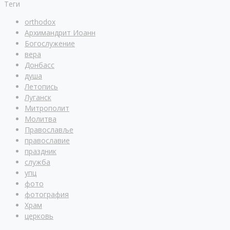
Теги
orthodox
Архимандрит Иоанн
Богослужение
вера
Донбасс
душа
Летопись
Луганск
Митрополит
Молитва
Православље
православие
праздник
служба
упц
фото
фотография
Храм
церковь