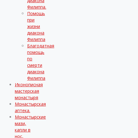
диакона
Филиппа.
Помощь
при
жизни
диакона
Филиппа
Благодатная
помощь
по
смерти
диакона
Филиппа
Иконописная
мастерская
монастыря
Монастырская
аптека.
Монастырские
мази,
капли в
нос,