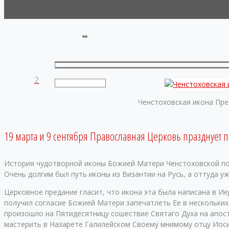
2
Ченстоховская икона Пре
19 марта и 9 сентября Православная Церковь празднует 
История чудотворной иконы Божией Матери Ченстоховской полн
Очень долгим был путь иконы из Византии на Русь, а оттуда уж
Церковное предание гласит, что икона эта была написана в И
получил согласие Божией Матери запечатлеть Ее в нескольких 
произошло на Пятидесятницу сошествие Святаго Духа на апост
мастерить в Назарете Галилейском Своему мнимому отцу Иосиф