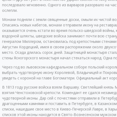
последовало мгновенно. Одного из варваров разорвало на час
ослепли.
Монахи подняли с земли священные доски, омыли их чистой вод
Опасаясь новых набегов, монахи отправили икону на реставра
оказывается очень кстати во время польско-шведской войны, 
вздорной шляхты, шведские войска занимают почти всю стран
генералом Миллером, остановилась под крепостными стенами Ч
Августин Кордецкий, имея в своем распоряжении около двухсо
место. Осада длилась сорок дней. Защитницей монастыря стал
стены Ясногорского монастыря начал стекаться народ. Одна п
Через год во львовском кафедральном соборе польский корол
выбрать чудотворную икону Королевой, Владычицей и Покровит
увидеть с короной на главе Богоматери. Официальный акт коро
В 1813 году русские войска взяли Варшаву. Светлейший князь
взятия Ченстоховской крепости. Комендант ее сдался незамед
чудотворной иконы. Дар сей с почестями отправили в Петербу
драгоценными камнями и поставить в Петербурге, в Казанском
списки, нашедшие свое место в Киево-Печерской Лавре, в Харь
списков этой иконы находится в Свято-Вознесенском мужском