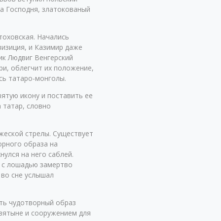
та Господня, златокованый
тоховская. Начались
визиция, и Казимир даже
ик Людвиг Венгерский
ри, облегчит их положение,
сь татаро-монголы.
вятую икону и поставить ее
а татар, словно
ажеской стрелы. Существует
орного образа на
нулся на него саблей.
е с лошадью замертво
 во сне услышал
ать чудотворный образ
святыне и сооружением для