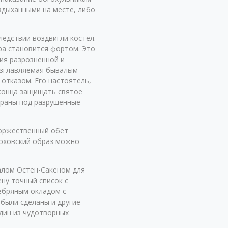
ездыханными на месте, либо
ледствии воздвигли костел.
ора становится фортом. Это
ия разрозненной и
возглавляемая бывалым
отказом. Его настоятель,
 конца защищать святое
траны под разрушенные
торжественный обет
тоховский образ можно
ралом Остен-Сакеном для
ну точный список с
ребряным окладом с
были сделаны и другие
один из чудотворных