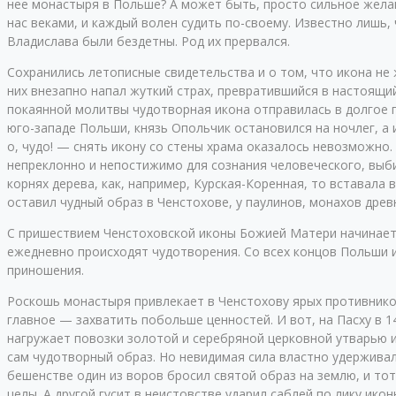
нее монастыря в Польше? А может быть, просто сильное желан
нас веками, и каждый волен судить по-своему. Известно лишь
Владислава были бездетны. Род их прервался.
Сохранились летописные свидетельства и о том, что икона не 
них внезапно напал жуткий страх, превратившийся в настоящи
покаянной молитвы чудотворная икона отправилась в долгое 
юго-западе Польши, князь Опольчик остановился на ночлег, а
о, чудо! — снять икону со стены храма оказалось невозможно.
непреклонно и непостижимо для сознания человеческого, выби
корнях дерева, как, например, Курская-Коренная, то вставала 
оставил чудный образ в Ченстохове, у паулинов, монахов древ
С пришествием Ченстоховской иконы Божией Матери начинаетс
ежедневно происходят чудотворения. Со всех концов Польши и
приношения.
Роскошь монастыря привлекает в Ченстохову ярых противнико
главное — захватить побольше ценностей. И вот, на Пасху в 
нагружает повозки золотой и серебряной церковной утварью 
сам чудотворный образ. Но невидимая сила властно удерживала
бешенстве один из воров бросил святой образ на землю, и то
целы. А другой гусит в неистовстве ударил саблей по лику ик