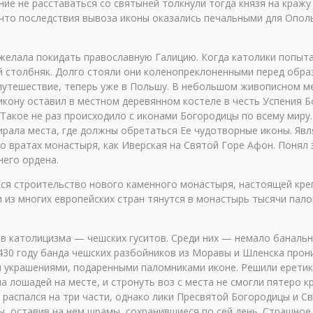
ие не расставаться со святыней толкнули тогда князя на кражу
, что последствия вывоза иконы оказались печальными для Опол
желала покидать православную Галицию. Когда католики попытал
й столбняк. Долго стояли они коленопреклоненными перед обра
путешествие, теперь уже в Польшу. В небольшом живописном ме
 икону оставил в местном деревянном костеле в честь Успения
 Такое не раз происходило с иконами Богородицы по всему миру
рала места, где должны обретаться Ее чудотворные иконы. Явля
во вратах монастыря, как Иверская на Святой Горе Афон. Понял 
него ордена.
я строительство нового каменного монастыря, настоящей креп
 из многих европейских стран тянутся в монастырь тысячи пал
в католицизма — чешских гуситов. Среди них — немало банальн
1430 году банда чешских разбойников из Моравы и Шленска прон
и украшениями, подаренными паломниками иконе. Решили еретик
 лошадей на месте, и стронуть воз с места не смогли пятеро кр
т распался на три части, однако лики Пресвятой Богородицы и 
оны, оставив на нем шрамы, сохранившиеся по сей день. Страшно