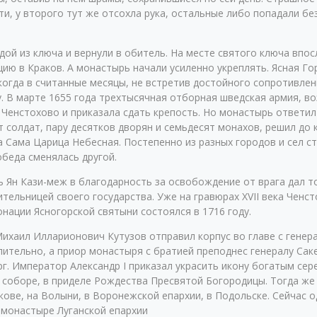
ти, у второго тут же отсохла рука, остальные либо попадали б
ой из ключа и вернули в обитель. На месте святого ключа впос
цию в Краков. А монастырь начали усиленно укреплять. Ясная Г
когда в считанные месяцы, не встретив достойного сопротивлен
у. В марте 1655 года трехтысячная отборная шведская армия, 
енстохово и приказала сдать крепость. Но монастырь ответил 
т солдат, пару десятков дворян и семьдесят монахов, решил до
а Сама Царица Небесная. Постепенно из разных городов и сел с
обеда сменялась другой.
ь Ян Кази-меж в благодарность за освобождение от врага дал 
ельницей своего государства. Уже на гравюрах XVII века Ченс
нации Ясногорской святыни состоялся в 1716 году.
 Михаил Илларионович Кутузов отправил корпус во главе с гене
лительно, а приор монастыря с братией преподнес генералу Саке
рг. Император Александр I приказал украсить икону богатым се
 соборе, в приделе Рождества Пресвятой Богородицы. Тогда же 
кове, на Волыни, в Воронежской епархии, в Подольске. Сейчас 
 монастыре Луганской епархии