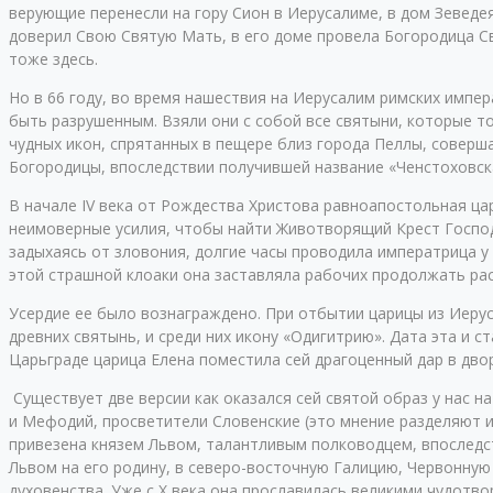
верующие перенесли на гору Сион в Иерусалиме, в дом Зеведе
доверил Свою Святую Мать, в его доме провела Богородица Св
тоже здесь.
Но в 66 году, во время нашествия на Иерусалим римских импе
быть разрушенным. Взяли они с собой все святыни, которые т
чудных икон, спрятанных в пещере близ города Пеллы, соверш
Богородицы, впоследствии получившей название «Ченстоховск
В начале IV века от Рождества Христова равноапостольная ца
неимоверные усилия, чтобы найти Животворящий Крест Господе
задыхаясь от зловония, долгие часы проводила императрица 
этой страшной клоаки она заставляла рабочих продолжать рас
Усердие ее было вознаграждено. При отбытии царицы из Иерус
древних святынь, и среди них икону «Одигитрию». Дата эта и
Царьграде царица Елена поместила сей драгоценный дар в двор
Существует две версии как оказался сей святой образ у нас н
и Мефодий, просветители Словенские (это мнение разделяют и
привезена князем Львом, талантливым полководцем, впоследс
Львом на его родину, в северо-восточную Галицию, Червонную 
духовенства. Уже с X века она прославилась великими чудотво