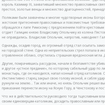
король Казимир III, захвативший множество православных свя
престол, золотые венцы и множество драгоценностей, принадл
Поляками были захвачены и многие чудотворные иконы Богоро
жестокие притеснения православных и повсеместные требован
обращался к папе Римскому с предложением пойти крестовым п
отдает Галицию князю Владиславу Опольчику из колена Пястов.
не оправдались. Владислав Опольчик, напротив, наводняет Га
Однажды, осадив город, их огромный отряд стал осыпать замок
на городской стене. Одна из неприятельских стрел попала в ик
отравленное облако, спустилась страшная вредоносная мгла. 
Другие, помрачившись рассудком, начали в безпамятстве убива
и другое «устное предание», по которому сабельный удар по л
монастырь, где он находился, напал конный отряд католиков. 
Инстинктивно старец закрыл свою голову иконой, и сабля уда
рухнули на землю… Так или иначе, но князь Опольчик решил в
приказание перенести икону на Ясную Гору, в Ченстохову и по
Что же в действительности руководило тогда тщеславным вла
своим единоверцам-католикам, досадить православным или пр