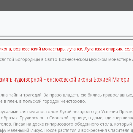
святой Богородицы в Свято-Вознесенском мужском монастыре Л
память чудотворной Ченстоховской иконы Божией Матери.
а тайн и трагедий. За право владеть ею бились православные,
е в плен, в польский городок Ченстохово.
ерусалиме святым апостолом Лукой незадолго до Успения Пресв
образах. Трудился он в Сионской горнице, в доме, где свершила
олов. Писал на доске кипарисового обеденного стола, который
у маленький Иисус. После распятия и воскресения Спасителя д