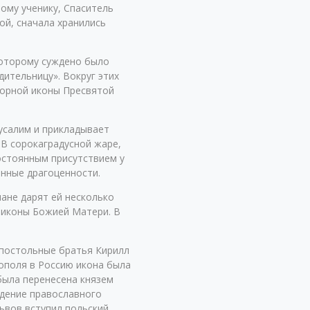
ому ученику, Спаситель
ой, сначала хранились
 которому суждено было
дительницу». Вокруг этих
ворной иконы Пресвятой
усалим и прикладывает
 В сорокаградусной жаре,
остоянным присутствием у
енные драгоценности.
ане дарят ей несколько
й иконы Божией Матери. В
оапостольные братья Кирилл
нополя в Россию икона была
была перенесена князем
едение православного
Львов вступил польский