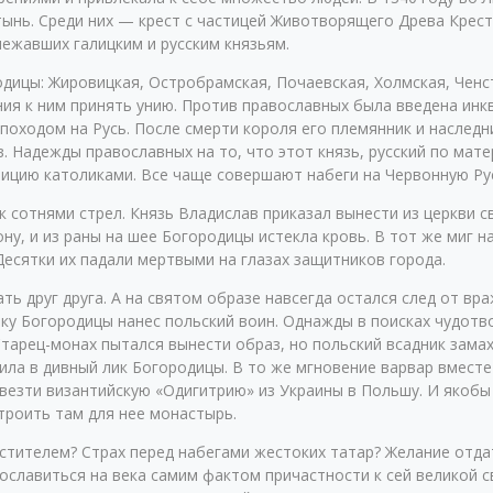
тынь. Среди них — крест с частицей Животворящего Древа Крес
ежавших галицким и русским князьям.
дицы: Жировицкая, Остробрамская, Почаевская, Холмская, Ченс
ия к ним принять унию. Против православных была введена инк
оходом на Русь. После смерти короля его племянник и наследн
 Надежды православных на то, что этот князь, русский по мате
лицию католиками. Все чаще совершают набеги на Червонную Ру
 сотнями стрел. Князь Владислав приказал вынести из церкви с
ону, и из раны на шее Богородицы истекла кровь. В тот же миг н
Десятки их падали мертвыми на глазах защитников города.
ть друг друга. А на святом образе навсегда остался след от вр
ику Богородицы нанес польский воин. Однажды в поисках чудотв
Старец-монах пытался вынести образ, но польский всадник замах
рила в дивный лик Богородицы. В то же мгновение варвар вмест
ывезти византийскую «Одигитрию» из Украины в Польшу. И якобы
строить там для нее монастырь.
стителем? Страх перед набегами жестоких татар? Желание отд
ославиться на века самим фактом причастности к сей великой 