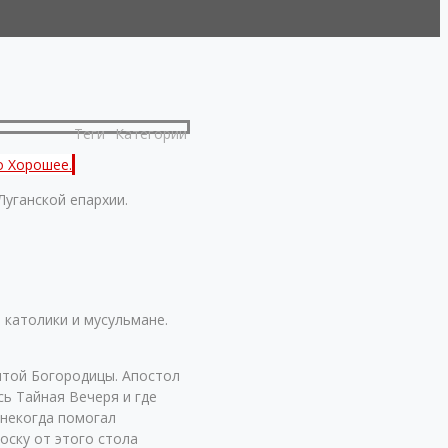
Теги
Категории
уганской епархии.
 католики и мусульмане.
ятой Богородицы. Апостол
сь Тайная Вечеря и где
 некогда помогал
оску от этого стола