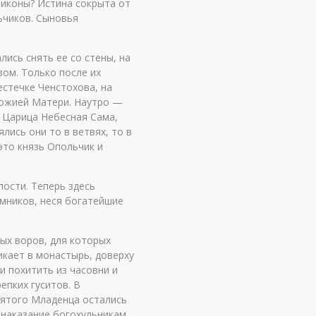
 иконы? Истина сокрыта от
ьчиков. Сыновья
ись снять ее со стены, на
зом. Только после их
стечке Ченстохова, на
 Божией Матери. Наутро —
. Царица Небесная Сама,
лись они то в ветвях, то в
это князь Опольчик и
ости. Теперь здесь
омников, неся богатейшие
ых воров, для которых
икает в монастырь, доверху
и похитить из часовни и
епких гуситов. В
Святого Младенца остались
е наказание богохульникам