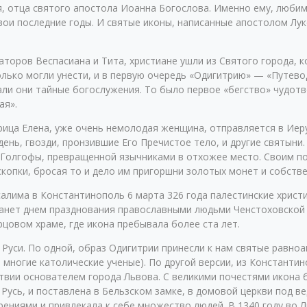
я, отца святого апостола Иоанна Богослова. Именно ему, любим
ои последние годы. И святые иконы, написанные апостолом Лук
раторов Веспасиана и Тита, христиане ушли из Святого города,
олько могли унести, и в первую очередь «Одигитрию» — «Путево
али они тайные богослужения. То было первое «бегство» чудот
ая».
рица Елена, уже очень немолодая женщина, отправляется в Иер
нь, гвозди, пронзившие Его Пречистое тело, и другие святыни.
у Голгофы, превращенной язычниками в отхожее место. Своим п
копки, бросая то и дело им пригоршни золотых монет и собств
алима в Константинополь 6 марта 326 года палестинские христи
 станет днем празднования православными людьми Ченстоховско
цовом храме, где икона пребывала более ста лет.
а Руси. По одной, образ Одигитрии принесли к нам святые равн
 многие католические ученые). По другой версии, из Константи
твии основателем города Львова. С великими почестями икона 
Русь, и поставлена в Бельзском замке, в домовой церкви под в
рениями и привлекала к себе множество людей. В 1340 году во 