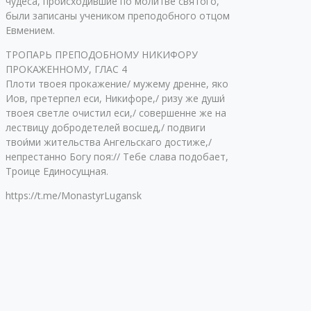
чудеса, происходившие по молитве святого,
были записаны учеником преподобного отцом
Евмением.
ТРОПАРЬ ПРЕПОДОБНОМУ НИКИФОРУ
ПРОКАЖЕННОМУ, ГЛАС 4
Плоти твоея прокажение/ мужему дренне, яко
Иов, претерпел еси, Никифоре,/ ризу же души́
твоея светле очистил еси,/ совершенне же на
лествицу добродетелей восшед,/ подвиги
твои́ми жительства Ангельскаго достиже,/
непрестанно Богу поя:// Тебе слава подобает,
Троице Единосущная.
https://t.me/MonastyrLugansk