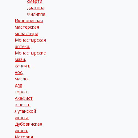
смерти
диакона
Филиппа
Иконописная
мастерская
монастыря
Монастырская
аптека.
Монастырские
мази,
капли в
нос,
масло
для
горла.
Акафист
в честь
Луганской
иконы.
Дубовичская
икона.
История