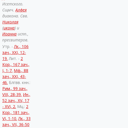
Исетского.
Сщмч.
Алфея
диакона. Свв.
Николая
(
икона
) и
Иоанна
испп.,
пресвитеров.
Утр. -
Лк., 106
зач., XXI, 12-
19.
Лит. -
2
Кор., 167 зач.,
I, 1-7.
Мф., 88
зач., XXI, 43-
46.
Блгвв. кнн.:
Рим., 99 зач.,
VIII, 28-39.
Ин.,
52 зач., XV, 17
- XVI, 2.
Мц.:
2
Кор., 181 зач.,
VI, 1-10.
Лк., 33
зач., VII, 36-50