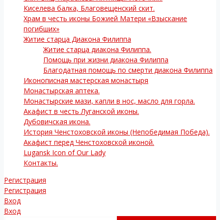
Киселева балка, Благовещенский скит.
Храм в честь иконы Божией Матери «Взыскание
погибших»
Житие старца Диакона Филиппа
Житие старца диакона Филиппа.
Помощь при жизни диакона Филиппа
Благодатная помощь по смерти диакона Филиппа
Иконописная мастерская монастыря
Монастырская аптека.
Монастырские мази, капли в нос, масло для горла.
Акафист в честь Луганской иконы.
Дубовичская икона.
История Ченстоховской иконы (Непобедимая Победа).
Акафист перед Ченстоховской иконой.
Lugansk Icon of Our Lady
Контакты.
Регистрация
Регистрация
Вход
Вход