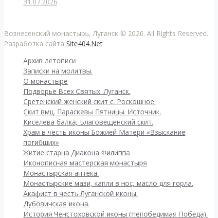
31.07.2026
Вознесенский монастырь, Луганск © 2026. All Rights Reserved.
Разработка сайта
Site404.Net
Архив летописи
Записки на молитвы.
О монастыре
Подворье Всех Святых. Луганск.
Сретенский женский скит с. Роскошное.
Скит вмц. Параскевы Пятницы. Источник.
Киселева балка, Благовещенский скит.
Храм в честь иконы Божией Матери «Взыскание
погибших»
Житие старца Диакона Филиппа
Иконописная мастерская монастыря
Монастырская аптека.
Монастырские мази, капли в нос, масло для горла.
Акафист в честь Луганской иконы.
Дубовичская икона.
История Ченстоховской иконы (Непобедимая Победа).