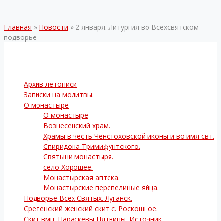
Главная
»
Новости
»
2 января. Литургия во Всехсвятском
подворье.
Архив летописи
Записки на молитвы.
О монастыре
О монастыре
Вознесенский храм.
Храмы в честь Ченстоховской иконы и во имя свт.
Спиридона Тримифунтского.
Святыни монастыря.
село Хорошее.
Монастырская аптека.
Монастырские перепелиные яйца.
Подворье Всех Святых. Луганск.
Сретенский женский скит с. Роскошное.
Скит вмц. Параскевы Пятницы. Источник.