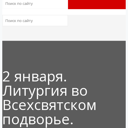
2 января.
Литургия во
Всехсвятском
подворье.