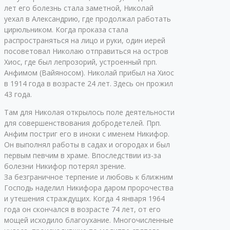
лет его болезнь стала заметной, Николай
уехал в Александрию, где продолжал работать
цирюльником. Когда проказа стала
распространяться на лицо и руки, один иерей
посоветовал Николаю отправиться на остров
Хиос, где был лепрозорий, устроенный прп.
Анфимом (Вайяносом). Николай прибыл на Хиос
в 1914 года в возрасте 24 лет. Здесь он прожил
43 года.
Там для Николая открылось поле деятельности
для совершенствования добродетелей. Прп.
Анфим постриг его в иноки с именем Никифор.
Он выполнял работы в садах и огородах и был
первым певчим в храме. Впоследствии из-за
болезни Никифор потерял зрение.
За безграничное терпение и любовь к ближним
Господь наделил Никифора даром пророчества
и утешения страждущих. Когда 4 января 1964
года он скончался в возрасте 74 лет, от его
мощей исходило благоухание. Многочисленные