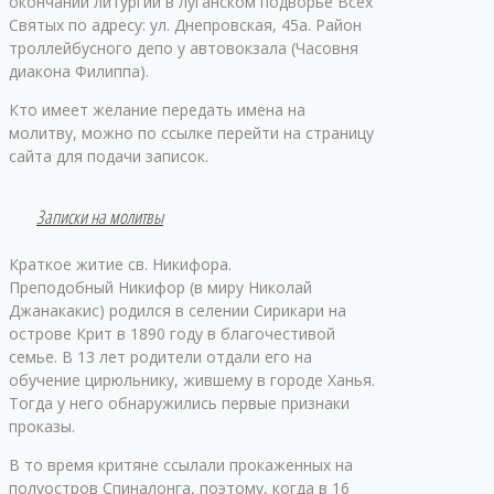
окончании литургии в луганском подворье Всех
Святых по адресу: ул. Днепровская, 45а. Район
троллейбусного депо у автовокзала (Часовня
диакона Филиппа).
Кто имеет желание передать имена на
молитву, можно по ссылке перейти на страницу
сайта для подачи записок.
Записки на молитвы
Краткое житие св. Никифора.
Преподобный Никифор (в миру Николай
Джанакакис) родился в селении Сирикари на
острове Крит в 1890 году в благочестивой
семье. В 13 лет родители отдали его на
обучение цирюльнику, жившему в городе Ханья.
Тогда у него обнаружились первые признаки
проказы.
В то время критяне ссылали прокаженных на
полуостров Спиналонга, поэтому, когда в 16