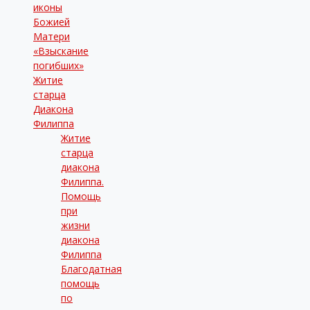
иконы
Божией
Матери
«Взыскание
погибших»
Житие
старца
Диакона
Филиппа
Житие
старца
диакона
Филиппа.
Помощь
при
жизни
диакона
Филиппа
Благодатная
помощь
по