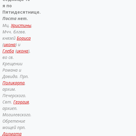
я по
Пятидесятнице.
Поста нет.
Мц.
Христины
.
Мчч. блгвв.
князей
Бориса
(
икона
) и
Глеба
(
икона
),
во св.
Крещении
Романа и
Давида. Прп.
Поликарпа
,
архим.
Печерского.
Свт.
Георгия
,
архиеп.
Могилевского.
Обретение
мощей прп.
Далмата