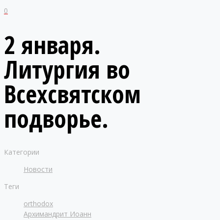
0
2 января.
Литургия во
Всехсвятском
подворье.
Категории
Новости
Теги
orthodox
Архимандрит Иоанн