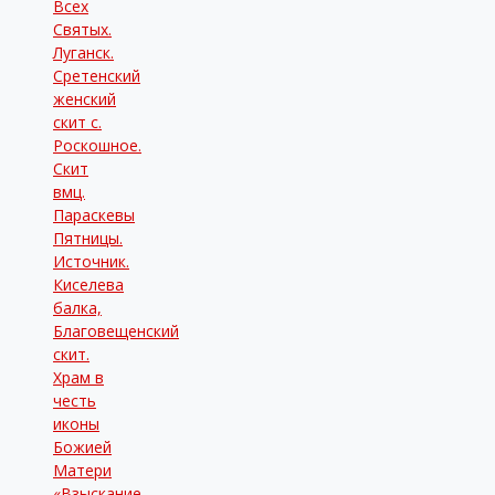
Всех
Святых.
Луганск.
Сретенский
женский
скит с.
Роскошное.
Скит
вмц.
Параскевы
Пятницы.
Источник.
Киселева
балка,
Благовещенский
скит.
Храм в
честь
иконы
Божией
Матери
«Взыскание