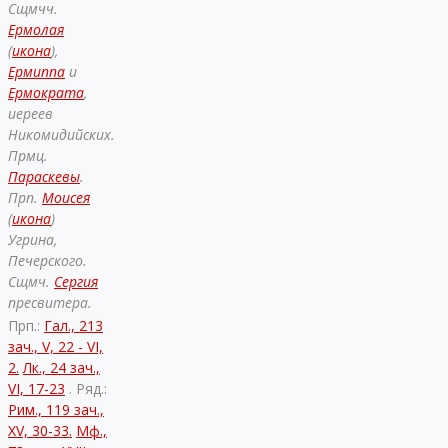
Сщмчч.
Ермолая
(
икона
),
Ермиппа
и
Ермократа
,
иереев
Никомидийских.
Прмц.
Параскевы
.
Прп.
Моисея
(
икона
)
Угрина,
Печерского.
Сщмч.
Сергия
пресвитера.
Прп.:
Гал., 213
зач., V, 22 - VI,
2.
Лк., 24 зач.,
VI, 17-23
. Ряд.:
Рим., 119 зач.,
XV, 30-33.
Мф.,