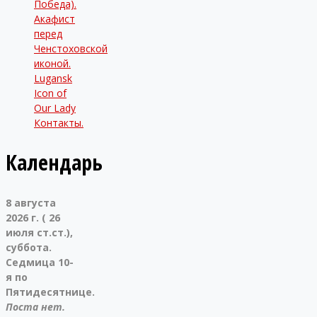
Победа).
Акафист
перед
Ченстоховской
иконой.
Lugansk
Icon of
Our Lady
Контакты.
Календарь
8 августа
2026 г. ( 26
июля ст.ст.),
суббота.
Седмица 10-
я по
Пятидесятнице.
Поста нет.