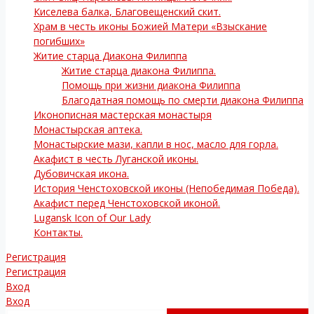
Киселева балка, Благовещенский скит.
Храм в честь иконы Божией Матери «Взыскание
погибших»
Житие старца Диакона Филиппа
Житие старца диакона Филиппа.
Помощь при жизни диакона Филиппа
Благодатная помощь по смерти диакона Филиппа
Иконописная мастерская монастыря
Монастырская аптека.
Монастырские мази, капли в нос, масло для горла.
Акафист в честь Луганской иконы.
Дубовичская икона.
История Ченстоховской иконы (Непобедимая Победа).
Акафист перед Ченстоховской иконой.
Lugansk Icon of Our Lady
Контакты.
Регистрация
Регистрация
Вход
Вход