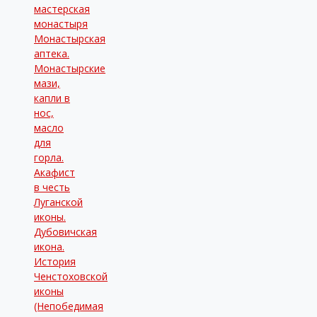
мастерская
монастыря
Монастырская
аптека.
Монастырские
мази,
капли в
нос,
масло
для
горла.
Акафист
в честь
Луганской
иконы.
Дубовичская
икона.
История
Ченстоховской
иконы
(Непобедимая