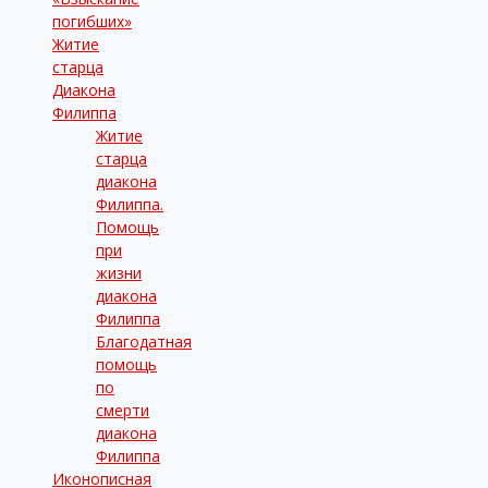
погибших»
Житие
старца
Диакона
Филиппа
Житие
старца
диакона
Филиппа.
Помощь
при
жизни
диакона
Филиппа
Благодатная
помощь
по
смерти
диакона
Филиппа
Иконописная