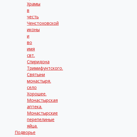
Храмы
в
честь
Ченстоховской
иконы
и
во
имя
свт.
Спиридона
Тримифунтского.
Святыни
монастыря.
село
Хорошее.
Монастырская
аптека.
Монастырские
перепелиные
яйца.
Подворье