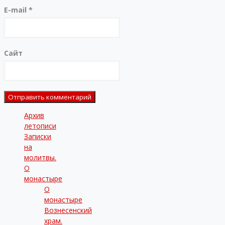
E-mail
*
Сайт
Архив
летописи
Записки
на
молитвы.
О
монастыре
О
монастыре
Вознесенский
храм.