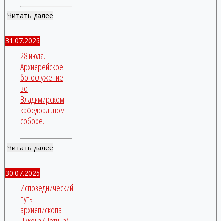
Читать далее
31.07.2026
28 июля.
Архиерейское
богослужение
во
Владимирском
кафедральном
соборе.
Читать далее
30.07.2026
Исповеднический
путь
архиепископа
Никона (Петина).