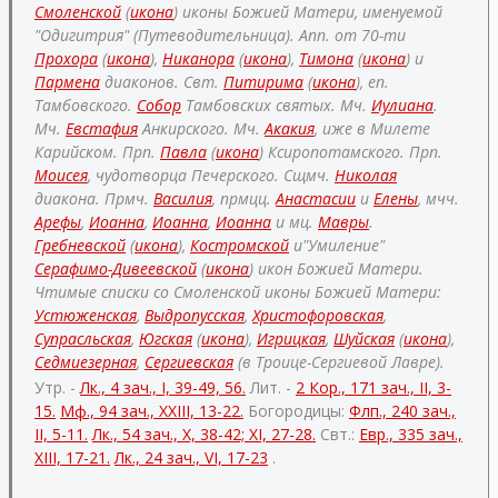
Смоленской
(
икона
) иконы Божией Матери, именуемой
"Одигитрия" (Путеводительница). Апп. от 70-ти
Прохора
(
икона
),
Никанора
(
икона
),
Тимона
(
икона
) и
Пармена
диаконов. Свт.
Питирима
(
икона
), еп.
Тамбовского.
Собор
Тамбовских святых. Мч.
Иулиана
.
Мч.
Евстафия
Анкирского. Мч.
Акакия
, иже в Милете
Карийском. Прп.
Павла
(
икона
) Ксиропотамского. Прп.
Моисея
, чудотворца Печерского. Сщмч.
Николая
диакона. Прмч.
Василия
, прмцц.
Анастасии
и
Елены
, мчч.
Арефы
,
Иоанна
,
Иоанна
,
Иоанна
и мц.
Мавры
.
Гребневской
(
икона
),
Костромской
и"Умиление"
Серафимо-Дивеевской
(
икона
) икон Божией Матери.
Чтимые списки со Смоленской иконы Божией Матери:
Устюженская
,
Выдропусская
,
Христофоровская
,
Супрасльская
,
Югская
(
икона
),
Игрицкая
,
Шуйская
(
икона
),
Седмиезерная
,
Сергиевская
(в Троице-Сергиевой Лавре).
Утр. -
Лк., 4 зач., I, 39-49, 56.
Лит. -
2 Кор., 171 зач., II, 3-
15.
Мф., 94 зач., XXIII, 13-22.
Богородицы:
Флп., 240 зач.,
II, 5-11.
Лк., 54 зач., X, 38-42; XI, 27-28.
Свт.:
Евр., 335 зач.,
XIII, 17-21.
Лк., 24 зач., VI, 17-23
.