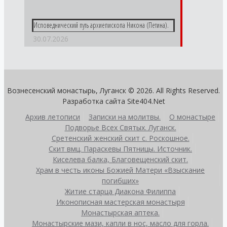
Исповеднический путь архиепископа Никона (Петина).
30.07.2026
Вознесенский монастырь, Луганск © 2026. All Rights Reserved.
Разработка сайта
Site404.Net
Архив летописи
Записки на молитвы.
О монастыре
Подворье Всех Святых. Луганск.
Сретенский женский скит с. Роскошное.
Скит вмц. Параскевы Пятницы. Источник.
Киселева балка, Благовещенский скит.
Храм в честь иконы Божией Матери «Взыскание
погибших»
Житие старца Диакона Филиппа
Иконописная мастерская монастыря
Монастырская аптека.
Монастырские мази, капли в нос, масло для горла.