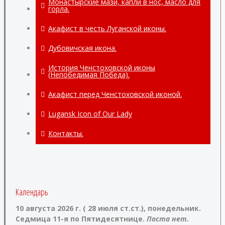
Благодатная помощь по смерти
Монастырские мази, капли в нос, масло для
диакона Филиппа
горла.
Акафист в честь Луганской иконы.
Дубовичская икона.
История Ченстоховской иконы
(Непобедимая Победа).
Акафист перед Ченстоховской иконой.
Lugansk Icon of Our Lady
Контакты.
Календарь
10 августа 2026 г. ( 28 июля ст.ст.), понедельник.
Седмица 11-я по Пятидесятнице.
Поста нет.