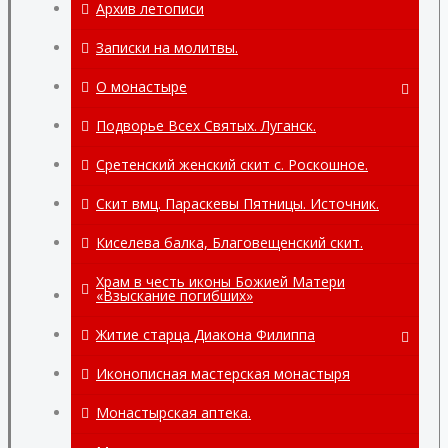
Архив летописи
Записки на молитвы.
О монастыре
О монастыре
Подворье Всех Святых. Луганск.
Вознесенский храм.
Сретенский женский скит с. Роскошное.
Храмы в честь Ченстоховской иконы и
Скит вмц. Параскевы Пятницы. Источник.
во имя свт. Спиридона
Тримифунтского.
Киселева балка, Благовещенский скит.
Святыни монастыря.
Храм в честь иконы Божией Матери
«Взыскание погибших»
село Хорошее.
Житие старца Диакона Филиппа
Монастырская аптека.
Житие старца диакона Филиппа.
Иконописная мастерская монастыря
Монастырские перепелиные яйца.
Помощь при жизни диакона Филиппа
Монастырская аптека.