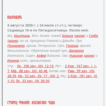
Календарь
6 августа 2026 г. ( 24 июля ст.ст.), четверг.
Седмица 10-я по Пятидесятнице.
Поста нет.
Мц.
Христины
. Мчч. блгвв. князей
Бориса
(
икона
) и
Глеба
(
икона
), во св. Крещении Романа и Давида. Прп.
Поликарпа
, архим. Печерского. Свт.
Георгия
, архиеп.
Могилевского. Обретение мощей прп.
Далмата
Исетского. Сщмч.
Алфея
диакона. Свв.
Николая
(
икона
) и
Иоанна
испп., пресвитеров.
Утр. -
Лк., 106 зач., XXI, 12-19.
Лит. -
2 Кор., 167 зач., I, 1-
7.
Мф., 88 зач., XXI, 43-46.
Блгвв. кнн.:
Рим., 99 зач., VIII,
28-39.
Ин., 52 зач., XV, 17 - XVI, 2.
Мц.:
2 Кор., 181 зач., VI,
1-10.
Лк., 33 зач., VII, 36-50
.
Старец Филипп. Луганское чудо.