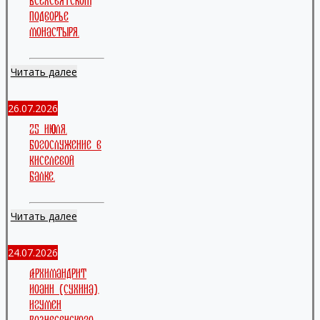
Всехсвятском
подворье
монастыря.
Читать далее
26.07.2026
25 июля.
Богослужение в
Киселевой
балке.
Читать далее
24.07.2026
Архимандрит
Иоанн (Сухина),
игумен