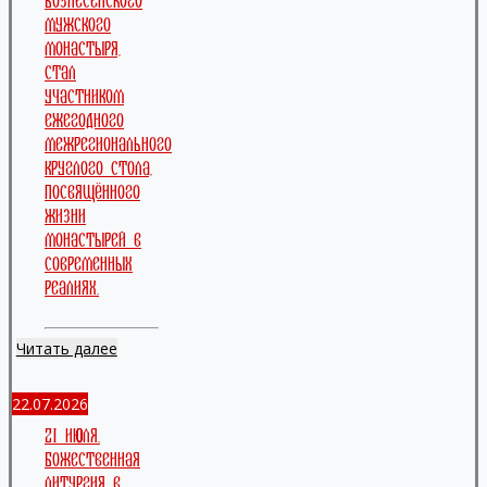
Вознесенского
мужского
монастыря,
стал
участником
ежегодного
межрегионального
круглого стола,
посвящённого
жизни
монастырей в
современных
реалиях.
Читать далее
22.07.2026
21 июля.
Божественная
литургия в