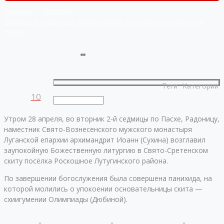
Главная
Новости
28 апреля. Радоница. Заупокойная литургия с Сретенском
скиту.
Теги
Категории
10
Утром 28 апреля, во вторник 2-й седмицы по Пасхе, Радоницу,
наместник Свято-Вознесенского мужского монастыря
Луганской епархии архимандрит Иоанн (Сухина) возглавил
заупокойную Божественную литургию в Свято-Сретенском
скиту посёлка Роскошное Лутугинского района.
По завершении богослужения была совершена панихида, на
которой молились о упокоении основательницы скита —
схиигумении Олимпиады (Дюбиной).