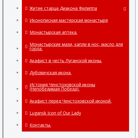
село Хорошее.
Житие старца Диакона Филиппа
Монастырская аптека.
Житие старца диакона Филиппа.
Иконописная мастерская монастыря
Монастырские перепелиные яйца.
Помощь при жизни диакона Филиппа
Монастырская аптека.
Благодатная помощь по смерти
Монастырские мази, капли в нос, масло для
диакона Филиппа
горла.
Акафист в честь Луганской иконы.
Дубовичская икона.
История Ченстоховской иконы
(Непобедимая Победа).
Акафист перед Ченстоховской иконой.
Lugansk Icon of Our Lady
Контакты.