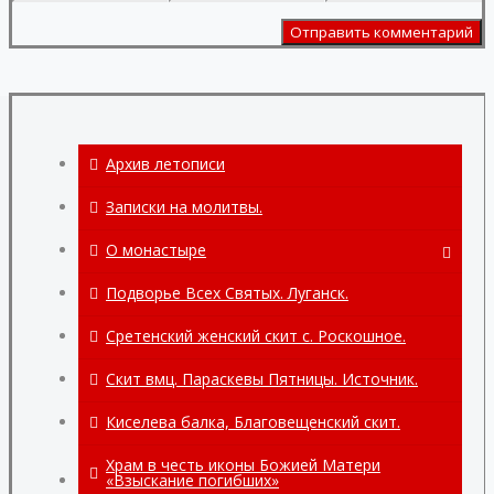
Архив летописи
Записки на молитвы.
О монастыре
О монастыре
Подворье Всех Святых. Луганск.
Вознесенский храм.
Сретенский женский скит с. Роскошное.
Храмы в честь Ченстоховской иконы и
Скит вмц. Параскевы Пятницы. Источник.
во имя свт. Спиридона
Тримифунтского.
Киселева балка, Благовещенский скит.
Святыни монастыря.
Храм в честь иконы Божией Матери
«Взыскание погибших»