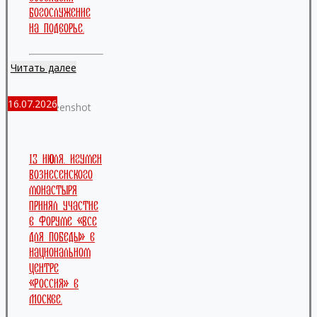
богослужение
на подворье.
Читать далее
16.07.2026
Screenshot
13 июля. Игумен
Вознесенского
монастыря
принял участие
в форуме «Все
для Победы» в
Национальном
центре
«Россия» в
Москве.