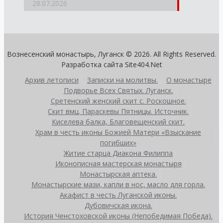
28.07.2026
Вознесенский монастырь, Луганск © 2026. All Rights Reserved.
Разработка сайта
Site404.Net
Архив летописи
Записки на молитвы.
О монастыре
Подворье Всех Святых. Луганск.
Сретенский женский скит с. Роскошное.
Скит вмц. Параскевы Пятницы. Источник.
Киселева балка, Благовещенский скит.
Храм в честь иконы Божией Матери «Взыскание
погибших»
Житие старца Диакона Филиппа
Иконописная мастерская монастыря
Монастырская аптека.
Монастырские мази, капли в нос, масло для горла.
Акафист в честь Луганской иконы.
Дубовичская икона.
История Ченстоховской иконы (Непобедимая Победа).