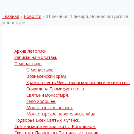
Главная
»
Новости
»
31 декабря-1 января. Ночная литургия в
монастыре.
Архив летописи
Записки на молитвы.
О монастыре
О монастыре
Вознесенский храм.
Храмы в честь Ченстоховской иконы и во имя свт.
Спиридона Тримифунтского.
Святыни монастыря.
село Хорошее.
Монастырская аптека.
Монастырские перепелиные яйца.
Подворье Всех Святых. Луганск.
Сретенский женский скит с. Роскошное.
Скит вмц. Параскевы Пятницы. Источник.