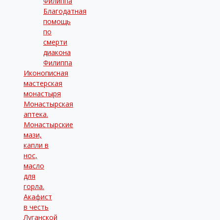
Филиппа
Благодатная
помощь
по
смерти
диакона
Филиппа
Иконописная
мастерская
монастыря
Монастырская
аптека.
Монастырские
мази,
капли в
нос,
масло
для
горла.
Акафист
в честь
Луганской