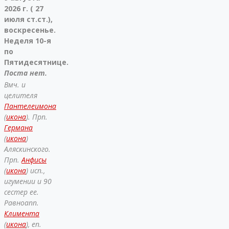
2026 г. ( 27
июля ст.ст.),
воскресенье.
Неделя 10-я
по
Пятидесятнице.
Поста нет.
Вмч. и
целителя
Пантелеимона
(
икона
). Прп.
Германа
(
икона
)
Аляскинского.
Прп.
Анфисы
(
икона
) исп.,
игумении и 90
сестер ее.
Равноапп.
Климента
(
икона
), еп.