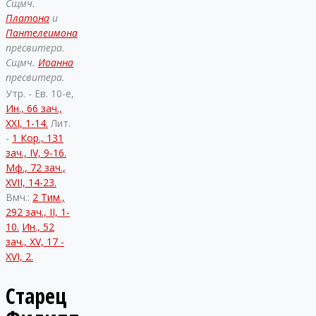
Сщмч.
Платона
и
Пантелеимона
пресвитера.
Сщмч.
Иоанна
пресвитера.
Утр. - Ев. 10-е,
Ин., 66 зач.,
XXI, 1-14.
Лит.
-
1 Кор., 131
зач., IV, 9-16.
Мф., 72 зач.,
XVII, 14-23.
Вмч.:
2 Тим.,
292 зач., II, 1-
10.
Ин., 52
зач., XV, 17 -
XVI, 2.
Старец