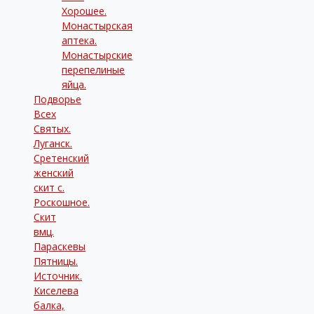
Хорошее.
Монастырская
аптека.
Монастырские
перепелиные
яйца.
Подворье
Всех
Святых.
Луганск.
Сретенский
женский
скит с.
Роскошное.
Скит
вмц.
Параскевы
Пятницы.
Источник.
Киселева
балка,