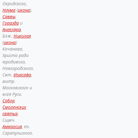
Охридского,
Наума
(
икона
),
Саввы
,
Горазда
и
Ангеляра
.
Блж.
Николая
(
икона
)
Кочанова,
Христа ради
юродивого,
Новгородского.
Свт.
Иоасафа
,
митр.
Московского и
всея Руси.
Собор
Смоленских
святых
.
Сщмч.
Амвросия
, еп.
Сарапульского.