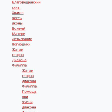
Благовещенский
скит.
Храм в
честь
иконы
Божией
Матери
«Взыскание
погибших»
Житие
старца
Диакона
Филиппа
Житие
старца
диакона
Филиппа.
Помощь
при
жизни
диакона