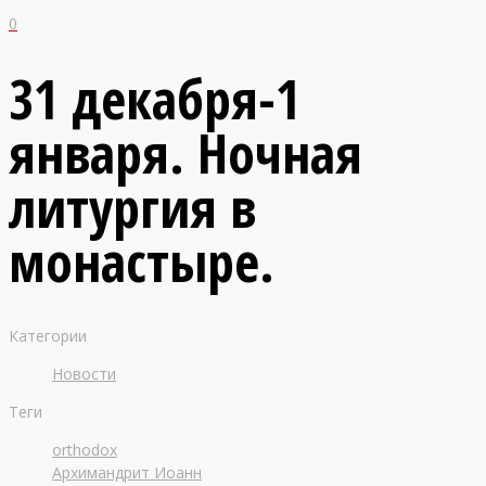
0
31 декабря-1
января. Ночная
литургия в
монастыре.
Категории
Новости
Теги
orthodox
Архимандрит Иоанн