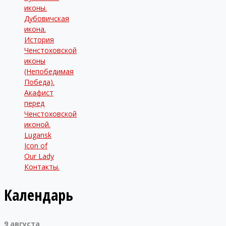
иконы.
Дубовичская
икона.
История
Ченстоховской
иконы
(Непобедимая
Победа).
Акафист
перед
Ченстоховской
иконой.
Lugansk
Icon of
Our Lady
Контакты.
Календарь
9 августа