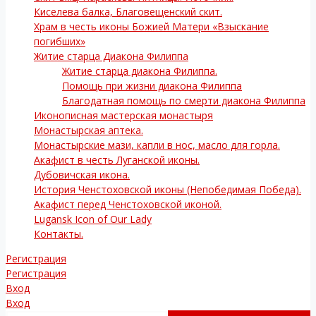
Киселева балка, Благовещенский скит.
Храм в честь иконы Божией Матери «Взыскание
погибших»
Житие старца Диакона Филиппа
Житие старца диакона Филиппа.
Помощь при жизни диакона Филиппа
Благодатная помощь по смерти диакона Филиппа
Иконописная мастерская монастыря
Монастырская аптека.
Монастырские мази, капли в нос, масло для горла.
Акафист в честь Луганской иконы.
Дубовичская икона.
История Ченстоховской иконы (Непобедимая Победа).
Акафист перед Ченстоховской иконой.
Lugansk Icon of Our Lady
Контакты.
Регистрация
Регистрация
Вход
Вход