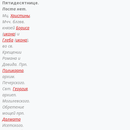
Пятидесятнице.
Поста нет.
Мц.
Христины
.
Мчч. блгвв.
князей
Бориса
(
икона
) и
Глеба
(
икона
),
во св.
Крещении
Романа и
Давида. Прп.
Поликарпа
,
архим.
Печерского.
Свт.
Георгия
,
архиеп.
Могилевского.
Обретение
мощей прп.
Далмата
Исетского.