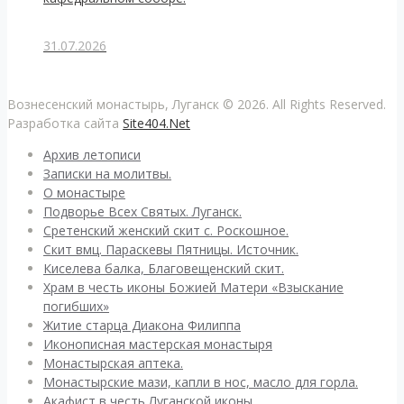
31.07.2026
Вознесенский монастырь, Луганск © 2026. All Rights Reserved.
Разработка сайта
Site404.Net
Архив летописи
Записки на молитвы.
О монастыре
Подворье Всех Святых. Луганск.
Сретенский женский скит с. Роскошное.
Скит вмц. Параскевы Пятницы. Источник.
Киселева балка, Благовещенский скит.
Храм в честь иконы Божией Матери «Взыскание
погибших»
Житие старца Диакона Филиппа
Иконописная мастерская монастыря
Монастырская аптека.
Монастырские мази, капли в нос, масло для горла.
Акафист в честь Луганской иконы.