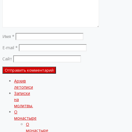
Имя
*
E-mail
*
Сайт
Архив
летописи
Записки
на
молитвы.
О
монастыре
О
монастыре