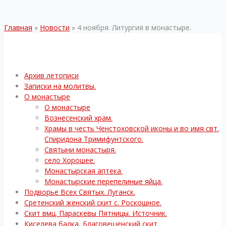
Главная
»
Новости
»
4 ноября. Литургия в монастыре.
Архив летописи
Записки на молитвы.
О монастыре
О монастыре
Вознесенский храм.
Храмы в честь Ченстоховской иконы и во имя свт.
Спиридона Тримифунтского.
Святыни монастыря.
село Хорошее.
Монастырская аптека.
Монастырские перепелиные яйца.
Подворье Всех Святых. Луганск.
Сретенский женский скит с. Роскошное.
Скит вмц. Параскевы Пятницы. Источник.
Киселева балка, Благовещенский скит.