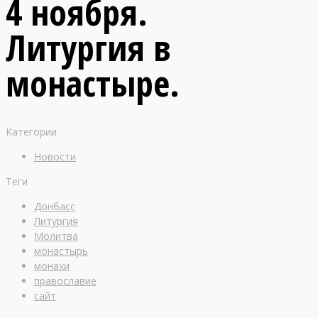
4 ноября.
Литургия в
монастыре.
Категории
Новости
Теги
Донбасс
Литургия
Молитва
монастырь
монахи
православие
сайт