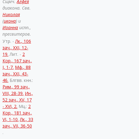
Сщмч.
Алфея
диакона. Свв.
Николая
(
икона
) и
Иоанна
испп.,
пресвитеров.
Утр. -
Лк., 106
зач., XXI, 12-
19.
Лит. -
2
Кор., 167 зач.,
I, 1-7.
Мф., 88
зач., XXI, 43-
46.
Блгвв. кнн.:
Рим., 99 зач.,
VIII, 28-39.
Ин.,
52 зач., XV, 17
- XVI, 2.
Мц.:
2
Кор., 181 зач.,
VI, 1-10.
Лк., 33
зач., VII, 36-50
.