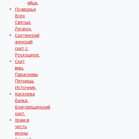
яйца.
Подворье
Всех
Святых.
Луганск.
Сретенский
женский
скит с.
Роскошное.
Скит
вмц.
Параскевы
Пятницы.
Источник.
Киселева
балка,
Благовещенский
скит.
Храм в
честь
иконы