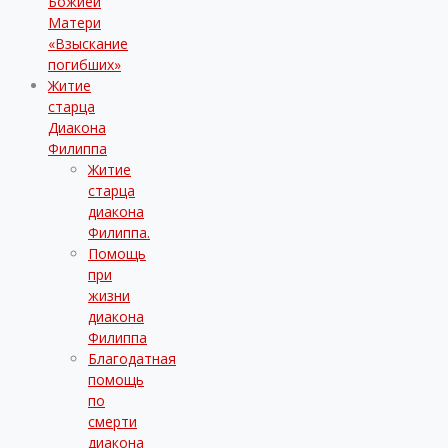
Божией
Матери
«Взыскание
погибших»
Житие
старца
Диакона
Филиппа
Житие
старца
диакона
Филиппа.
Помощь
при
жизни
диакона
Филиппа
Благодатная
помощь
по
смерти
диакона