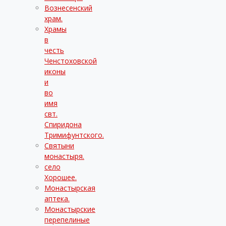
Вознесенский
храм.
Храмы
в
честь
Ченстоховской
иконы
и
во
имя
свт.
Спиридона
Тримифунтского.
Святыни
монастыря.
село
Хорошее.
Монастырская
аптека.
Монастырские
перепелиные