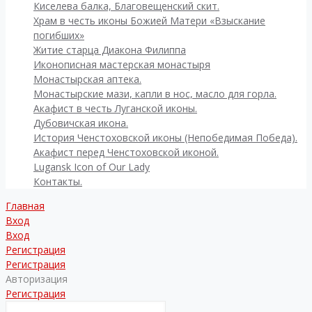
Киселева балка, Благовещенский скит.
Храм в честь иконы Божией Матери «Взыскание
погибших»
Житие старца Диакона Филиппа
Иконописная мастерская монастыря
Монастырская аптека.
Монастырские мази, капли в нос, масло для горла.
Акафист в честь Луганской иконы.
Дубовичская икона.
История Ченстоховской иконы (Непобедимая Победа).
Акафист перед Ченстоховской иконой.
Lugansk Icon of Our Lady
Контакты.
Главная
Вход
Вход
Регистрация
Регистрация
Авторизация
Регистрация