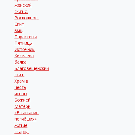
женский
скит с.
Роскошное.
Скит
вмц.
Параскевы
Пятницы.
Источник.
Киселева
балка,
Благовещенский
скит.
Храм в
честь
иконы
Божией
Матери
«Взыскание
погибших»
Житие
старца