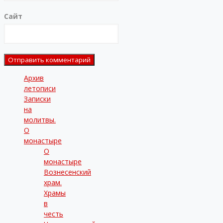
Сайт
Архив
летописи
Записки
на
молитвы.
О
монастыре
О
монастыре
Вознесенский
храм.
Храмы
в
честь