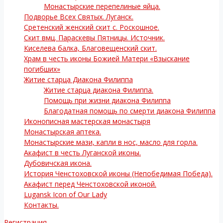
Монастырские перепелиные яйца.
Подворье Всех Святых. Луганск.
Сретенский женский скит с. Роскошное.
Скит вмц. Параскевы Пятницы. Источник.
Киселева балка, Благовещенский скит.
Храм в честь иконы Божией Матери «Взыскание
погибших»
Житие старца Диакона Филиппа
Житие старца диакона Филиппа.
Помощь при жизни диакона Филиппа
Благодатная помощь по смерти диакона Филиппа
Иконописная мастерская монастыря
Монастырская аптека.
Монастырские мази, капли в нос, масло для горла.
Акафист в честь Луганской иконы.
Дубовичская икона.
История Ченстоховской иконы (Непобедимая Победа).
Акафист перед Ченстоховской иконой.
Lugansk Icon of Our Lady
Контакты.
Регистрация