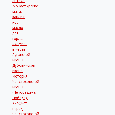
аптека.
Монастырские
мази,
капли в
нос,
масло
для
горла.
Акафист
в честь
Луганской
иконы.
Дубовичская
икона.
История
Ченстоховской
иконы
(Непобедимая
Победа).
Акафист
перед
Ченстоховской