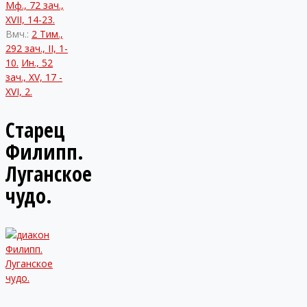
Мф., 72 зач.,
XVII, 14-23.
Вмч.:
2 Тим.,
292 зач., II, 1-
10.
Ин., 52
зач., XV, 17 -
XVI, 2.
Старец
Филипп.
Луганское
чудо.