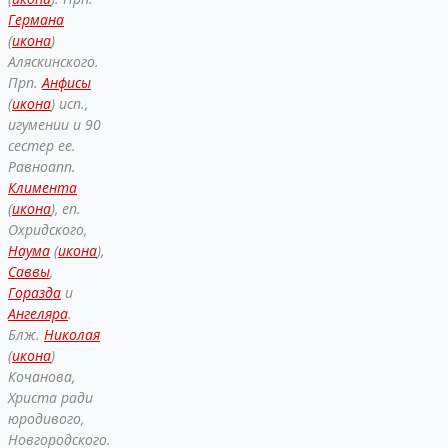
Германа
(
икона
)
Аляскинского.
Прп.
Анфисы
(
икона
) исп.,
игумении и 90
сестер ее.
Равноапп.
Климента
(
икона
), еп.
Охридского,
Наума
(
икона
),
Саввы
,
Горазда
и
Ангеляра
.
Блж.
Николая
(
икона
)
Кочанова,
Христа ради
юродивого,
Новгородского.