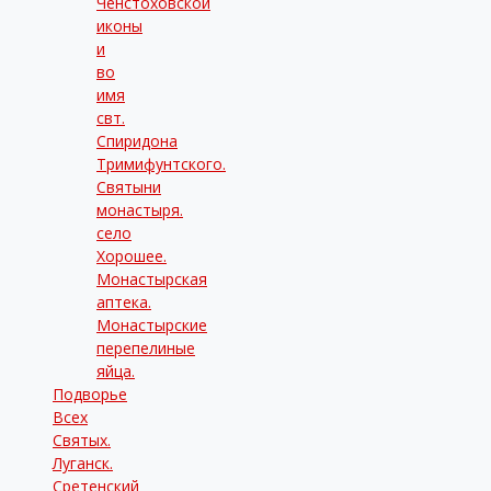
Ченстоховской
иконы
и
во
имя
свт.
Спиридона
Тримифунтского.
Святыни
монастыря.
село
Хорошее.
Монастырская
аптека.
Монастырские
перепелиные
яйца.
Подворье
Всех
Святых.
Луганск.
Сретенский