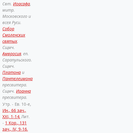
Свт.
Иоасафа
,
митр.
Московского и
всея Руси.
Собор
Смоленских
святых
.
Сщмч.
Амвросия
, еп.
Сарапульского.
Сщмч.
Платона
и
Пантелеимона
пресвитера.
Сщмч.
Иоанна
пресвитера.
Утр. - Ев. 10-е,
Ин., 66 зач.,
XXI, 1-14.
Лит.
-
1 Кор., 131
зач., IV, 9-16.