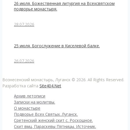
26 июля. Божественная литургия на Всехсвятском
подворье монастыря.
28.07.2026
25 июля. Богослужение в Киселевой балке.
26.07.2026
Вознесенский монастырь, Луганск © 2026. All Rights Reserved.
Разработка сайта
Site404.Net
Архив летописи
Записки на молитвы.
О монастыре
Подворье Всех Святых. Луганск.
Сретенский женский скит с. Роскошное.
Скит вмц. Параскевы Пятницы. Источник.