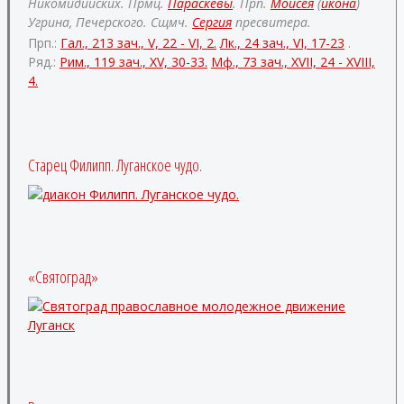
Никомидийских. Прмц.
Параскевы
. Прп.
Моисея
(
икона
)
Угрина, Печерского. Сщмч.
Сергия
пресвитера.
Прп.:
Гал., 213 зач., V, 22 - VI, 2.
Лк., 24 зач., VI, 17-23
.
Ряд.:
Рим., 119 зач., XV, 30-33.
Мф., 73 зач., XVII, 24 - XVIII,
4.
Старец Филипп. Луганское чудо.
«Святоград»