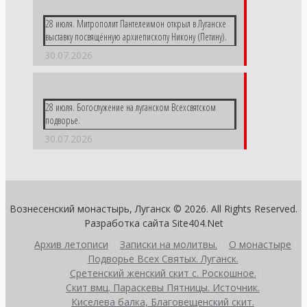
28 июля. Митрополит Пантелеимон открыл в Луганске
выставку посвящённую архиепископу Никону (Петину).
30.07.2026
28 июля. Богослужение на луганском Всехсвятском
подворье.
30.07.2026
Вознесенский монастырь, Луганск © 2026. All Rights Reserved.
Разработка сайта
Site404.Net
Архив летописи
Записки на молитвы.
О монастыре
Подворье Всех Святых. Луганск.
Сретенский женский скит с. Роскошное.
Скит вмц. Параскевы Пятницы. Источник.
Киселева балка, Благовещенский скит.