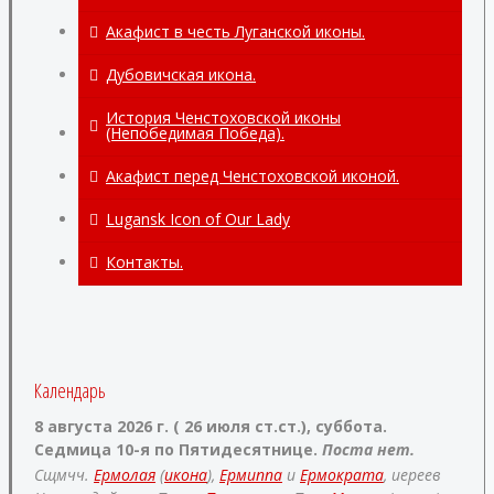
Акафист в честь Луганской иконы.
Дубовичская икона.
История Ченстоховской иконы
(Непобедимая Победа).
Акафист перед Ченстоховской иконой.
Lugansk Icon of Our Lady
Контакты.
Календарь
8 августа 2026 г. ( 26 июля ст.ст.), суббота.
Седмица 10-я по Пятидесятнице.
Поста нет.
Сщмчч.
Ермолая
(
икона
),
Ермиппа
и
Ермократа
, иереев