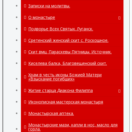
Записки на молитвы.
О монастыре
О монастыре
Подворье Всех Святых. Луганск.
Вознесенский храм.
Сретенский женский скит с. Роскошное.
Храмы в честь Ченстоховской иконы и
Скит вмц. Параскевы Пятницы. Источник.
во имя свт. Спиридона
Тримифунтского.
Киселева балка, Благовещенский скит.
Святыни монастыря.
Храм в честь иконы Божией Матери
«Взыскание погибших»
село Хорошее.
Житие старца Диакона Филиппа
Монастырская аптека.
Житие старца диакона Филиппа.
Иконописная мастерская монастыря
Монастырские перепелиные яйца.
Помощь при жизни диакона Филиппа
Монастырская аптека.
Благодатная помощь по смерти
Монастырские мази, капли в нос, масло для
диакона Филиппа
горла.