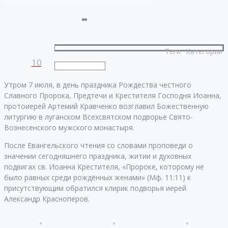
Теги
Категории
10
Утром 7 июля, в день праздника Рождества честного
Славного Пророка, Предтечи и Крестителя Господня Иоанна,
протоиерей Артемий Кравченко возглавил Божественную
литургию в луганском Всехсвятском подворье Свято-
Вознесенского мужского монастыря.
После Евангельского чтения со словами проповеди о
значении сегодняшнего праздника, житии и духовных
подвигах св. Иоанна Крестителя, «Пророке, которому не
было равных среди рождённых женами» (Мф. 11:11) к
присутствующим обратился клирик подворья иерей
Александр Красноперов.