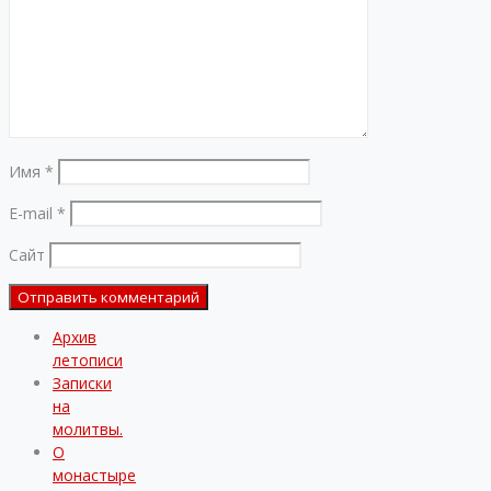
Имя
*
E-mail
*
Сайт
Архив
летописи
Записки
на
молитвы.
О
монастыре