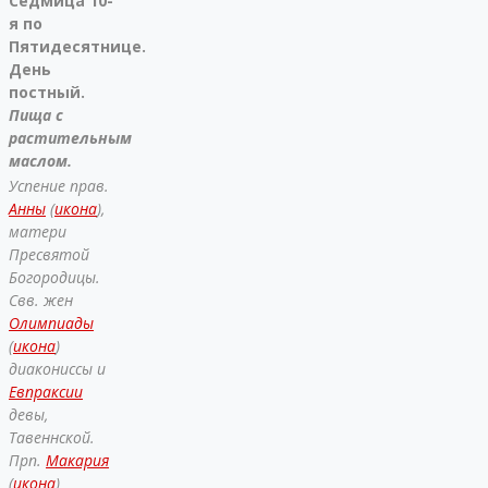
Седмица 10-
я по
Пятидесятнице.
День
постный.
Пища с
растительным
маслом.
Успение прав.
Анны
(
икона
),
матери
Пресвятой
Богородицы.
Свв. жен
Олимпиады
(
икона
)
диакониссы и
Евпраксии
девы,
Тавеннской.
Прп.
Макария
(
икона
)