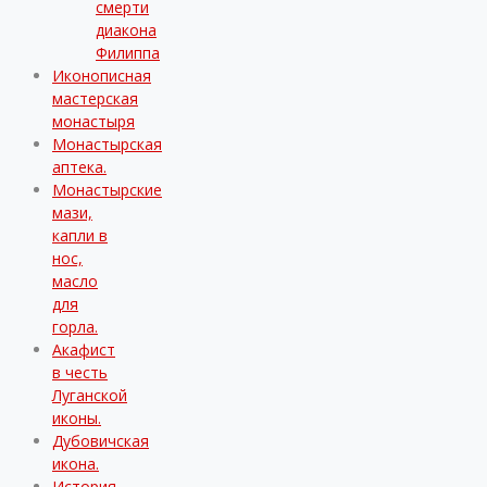
смерти
диакона
Филиппа
Иконописная
мастерская
монастыря
Монастырская
аптека.
Монастырские
мази,
капли в
нос,
масло
для
горла.
Акафист
в честь
Луганской
иконы.
Дубовичская
икона.
История