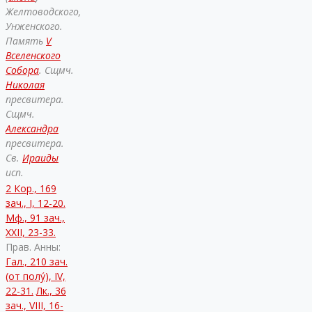
Желтоводского,
Унженского.
Память
V
Вселенского
Собора
. Сщмч.
Николая
пресвитера.
Сщмч.
Александра
пресвитера.
Св.
Ираиды
исп.
2 Кор., 169
зач., I, 12-20.
Мф., 91 зач.,
XXII, 23-33.
Прав. Анны:
Гал., 210 зач.
(от полу́), IV,
22-31.
Лк., 36
зач., VIII, 16-