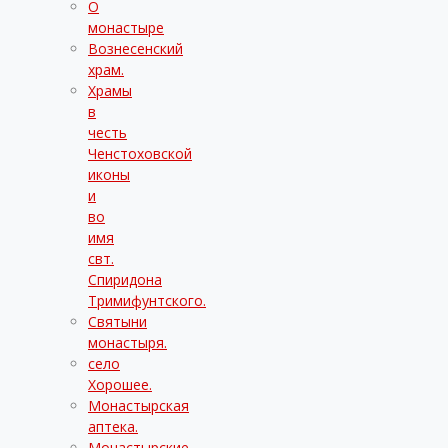
О
монастыре
Вознесенский
храм.
Храмы
в
честь
Ченстоховской
иконы
и
во
имя
свт.
Спиридона
Тримифунтского.
Святыни
монастыря.
село
Хорошее.
Монастырская
аптека.
Монастырские