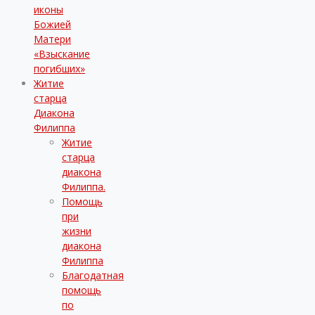
иконы
Божией
Матери
«Взыскание
погибших»
Житие
старца
Диакона
Филиппа
Житие
старца
диакона
Филиппа.
Помощь
при
жизни
диакона
Филиппа
Благодатная
помощь
по