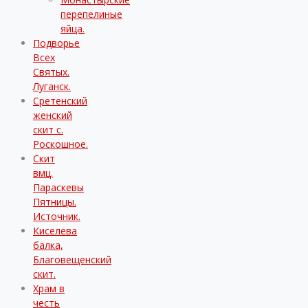
перепелиные
яйца.
Подворье
Всех
Святых.
Луганск.
Сретенский
женский
скит с.
Роскошное.
Скит
вмц.
Параскевы
Пятницы.
Источник.
Киселева
балка,
Благовещенский
скит.
Храм в
честь