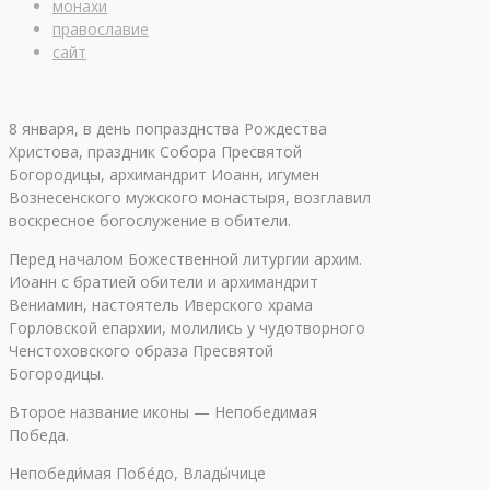
монахи
православие
сайт
8 января, в день попразднства Рождества
Христова, праздник Собора Пресвятой
Богородицы, архимандрит Иоанн, игумен
Вознесенского мужского монастыря, возглавил
воскресное богослужение в обители.
Перед началом Божественной литургии архим.
Иоанн с братией обители и архимандрит
Вениамин, настоятель Иверского храма
Горловской епархии, молились у чудотворного
Ченстоховского образа Пресвятой
Богородицы.
Второе название иконы — Непобедимая
Победа.
Непобеди́мая Побе́до, Влады́чице