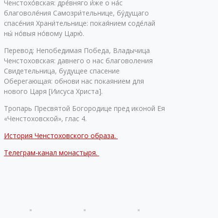
Ченстохо́вская: дре́вняго и́же о на́с
благоволе́ния Самозри́тельнице, бу́дущаго
спасе́ния Храни́тельнице: покая́нием соде́лай
ны́ но́выя но́вому Царю́.
Перевод: Непобедимая Победа, Владычица
Ченстоховская: давнего о нас благоволения
Свидетельница, будущее спасение
Оберегающая: обнови нас покаянием для
нового Царя [Иисуса Христа].
Тропарь Пресвятой Богородице пред иконой Ея
«Ченстоховской», глас 4.
История Ченстоховского образа.
Телеграм-канал монастыря.