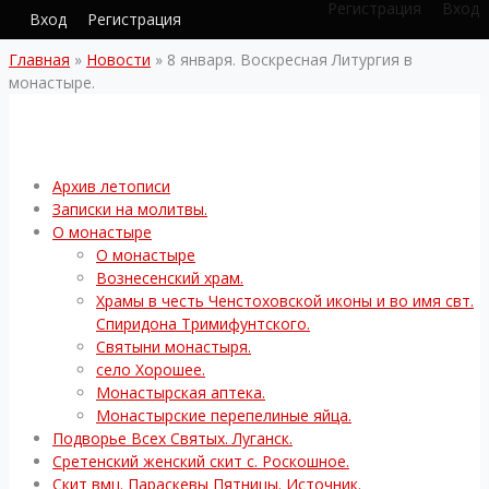
Регистрация
Вход
Вход
Регистрация
Главная
»
Новости
»
8 января. Воскресная Литургия в
монастыре.
Архив летописи
Записки на молитвы.
О монастыре
О монастыре
Вознесенский храм.
Храмы в честь Ченстоховской иконы и во имя свт.
Спиридона Тримифунтского.
Святыни монастыря.
село Хорошее.
Монастырская аптека.
Монастырские перепелиные яйца.
Подворье Всех Святых. Луганск.
Сретенский женский скит с. Роскошное.
Скит вмц. Параскевы Пятницы. Источник.