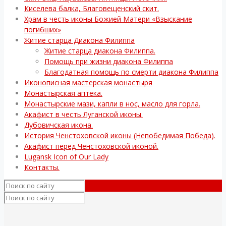
Киселева балка, Благовещенский скит.
Храм в честь иконы Божией Матери «Взыскание
погибших»
Житие старца Диакона Филиппа
Житие старца диакона Филиппа.
Помощь при жизни диакона Филиппа
Благодатная помощь по смерти диакона Филиппа
Иконописная мастерская монастыря
Монастырская аптека.
Монастырские мази, капли в нос, масло для горла.
Акафист в честь Луганской иконы.
Дубовичская икона.
История Ченстоховской иконы (Непобедимая Победа).
Акафист перед Ченстоховской иконой.
Lugansk Icon of Our Lady
Контакты.