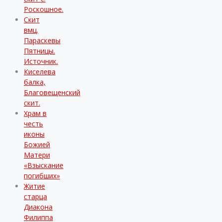
Роскошное.
Скит
вмц.
Параскевы
Пятницы.
Источник.
Киселева
балка,
Благовещенский
скит.
Храм в
честь
иконы
Божией
Матери
«Взыскание
погибших»
Житие
старца
Диакона
Филиппа