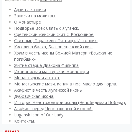
Архив летописи
Записки на молитвы.
О монастыре
Подворье Всех Святых. Луганск.
Сретенский женский скит с. Роскошное.
Скит вмц. Параскевы Пятницы. Источник.
Киселева балка, Благовещенский скит.
Храм в честь иконы Божией Матери «Взыскание
погибших»
Житие старца Диакона Филиппа
Иконописная мастерская монастыря
Монастырская аптека.
Монастырские мази, капли в нос, масло для горла.
Акафист в честь Луганской иконы.
Дубовичская икона.
История Ченстоховской иконы (Непобедимая Победа).
Акафист перед Ченстоховской иконой.
Lugansk Icon of Our Lady
Контакты.
Главная