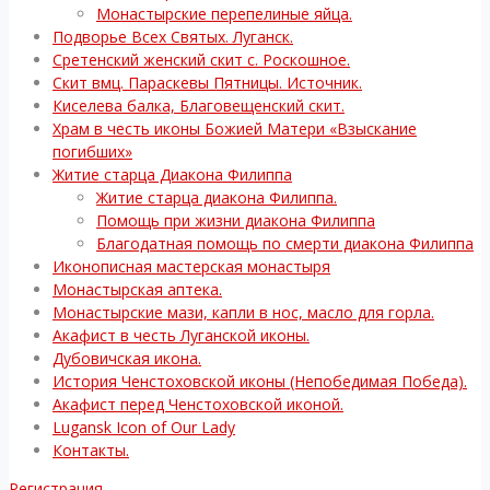
Монастырские перепелиные яйца.
Подворье Всех Святых. Луганск.
Сретенский женский скит с. Роскошное.
Скит вмц. Параскевы Пятницы. Источник.
Киселева балка, Благовещенский скит.
Храм в честь иконы Божией Матери «Взыскание
погибших»
Житие старца Диакона Филиппа
Житие старца диакона Филиппа.
Помощь при жизни диакона Филиппа
Благодатная помощь по смерти диакона Филиппа
Иконописная мастерская монастыря
Монастырская аптека.
Монастырские мази, капли в нос, масло для горла.
Акафист в честь Луганской иконы.
Дубовичская икона.
История Ченстоховской иконы (Непобедимая Победа).
Акафист перед Ченстоховской иконой.
Lugansk Icon of Our Lady
Контакты.
Регистрация