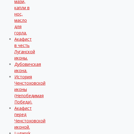
мази,
капли в
нос,
масло
для
горла.
Акафист
в честь
Луганской
иконы.
Дубовичская
икона.
История
Ченстоховской
иконы
(Непобедимая
Победа).
Акафист
перед
Ченстоховской
иконой.
Lugansk