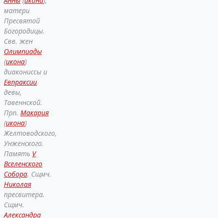
Анны
(
икона
),
матери
Пресвятой
Богородицы.
Свв. жен
Олимпиады
(
икона
)
диакониссы и
Евпраксии
девы,
Тавеннской.
Прп.
Макария
(
икона
)
Желтоводского,
Унженского.
Память
V
Вселенского
Собора
. Сщмч.
Николая
пресвитера.
Сщмч.
Александра