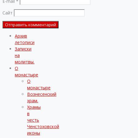
E-mail
*
Сайт
Архив
летописи
Записки
на
молитвы.
О
монастыре
О
монастыре
Вознесенский
храм.
Храмы
в
честь
Ченстоховской
иконы