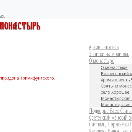
ых.
Архив летописи
Записки на молитвы.
О монастыре
О монастыре
Вознесенский х
Спиридона Тримифунтского.
Храмы в честь 
Святыни монас
село Хорошее.
Монастырская 
Монастырские 
Подворье Всех Святых
Сретенский женский ск
Скит вмц. Параскевы 
Киселева балка, Благо