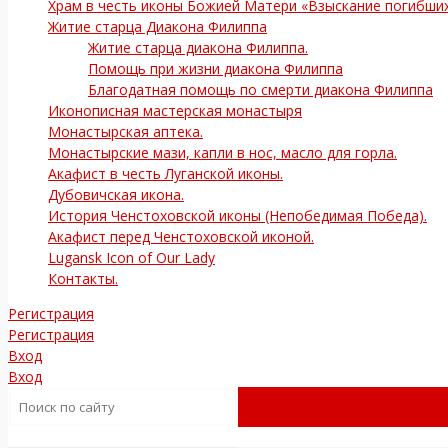
Храм в честь иконы Божией Матери «Взыскание погибши
Житие старца Диакона Филиппа
Житие старца диакона Филиппа.
Помощь при жизни диакона Филиппа
Благодатная помощь по смерти диакона Филиппа
Иконописная мастерская монастыря
Монастырская аптека.
Монастырские мази, капли в нос, масло для горла.
Акафист в честь Луганской иконы.
Дубовичская икона.
История Ченстоховской иконы (Непобедимая Победа).
Акафист перед Ченстоховской иконой.
Lugansk Icon of Our Lady
Контакты.
Регистрация
Регистрация
Вход
Вход