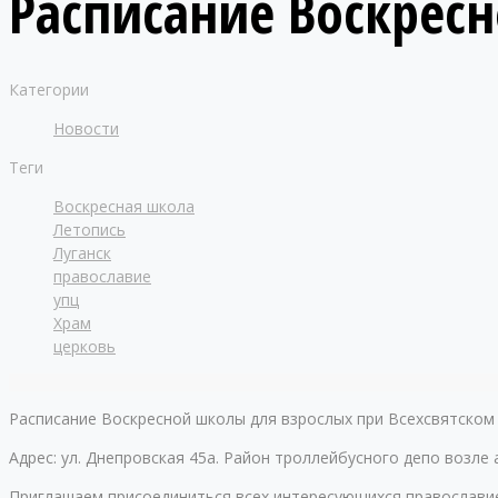
Расписание Воскрес
Категории
Новости
Теги
Воскресная школа
Летопись
Луганск
православие
упц
Храм
церковь
Расписание Воскресной школы для взрослых при Всехсвятском 
Адрес: ул. Днепровская 45а. Район троллейбусного депо возле 
Приглашаем присоединиться всех интересующихся православие