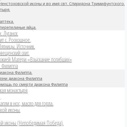
Ченстоховской иконы и во имя свт. Спиридона Тримифунтского.
тыря.
аптека.
перепелиные яйца.
. Луганск.
ит с. Роскошное.
Пятницы. Источник.
вещенский скит.
Божией Матери «Взыскание погибших»
а Филиппа
диакона Филиппа.
зни диакона Филиппа
омощь по смерти диакона Филиппа
кая монастыря
.
апли в нос, масло для горла.
ской иконы.
ой иконы (Непобедимая Победа).