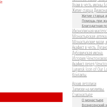
х»
Храм в честь иконы 
Житие старца Диакон
Житие старца 
Помощь при жи
Благодатная п
Иконописная мастерс
Монастырская аптека
Монастырские мази, к
Акафист в честь Луган
Дубовичская икона.
История Ченстоховск
Акафист перед Ченсто
Lugansk Icon of Our L
Контакты.
Архив летописи
Записки на молитвы.
О монастыре
О монастыре
Вознесенский х