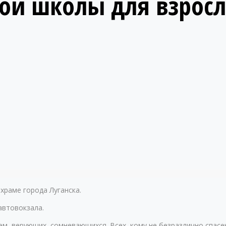
ной школы для взрос
храме города Луганска.
автовокзала.
м, верующих, сомневающихся. Всех, кому не безразлично спасен