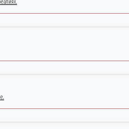
еалиях.
е.