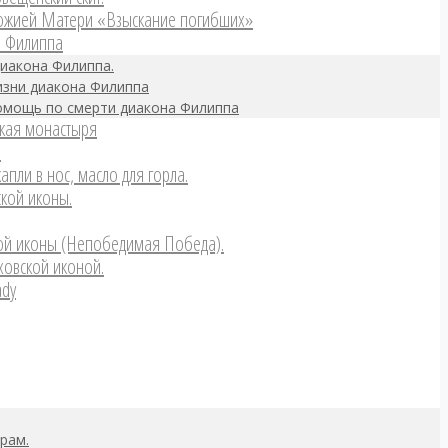
Божией Матери «Взыскание погибших»
а Филиппа
диакона Филиппа.
зни диакона Филиппа
омощь по смерти диакона Филиппа
кая монастыря
.
апли в нос, масло для горла.
ской иконы.
ой иконы (Непобедимая Победа).
ховской иконой.
ady
рам.