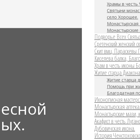
Храмы в честь 
Святыни монас
село Хорошее.
Монастырская 
Монастырские 
Подворье Всех Святых
Сретенский женский ск
Скит вмц. Параскевы 
Киселева балка, Благо
Храм в честь иконы 
Житие старца Диакон
Житие старца 
Помощь при жи
Благодатная п
Иконописная мастерс
ресной
Монастырская аптека
Монастырские мази, к
ых.
Акафист в честь Луган
Дубовичская икона.
История Ченстоховск