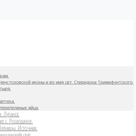
рам.
Ченстоховской иконы и во имя свт. Спиридона Тримифунтского.
тыря.
аптека.
перепелиные яйца.
. Луганск.
ит с. Роскошное.
Пятницы. Источник.
вещенский скит.