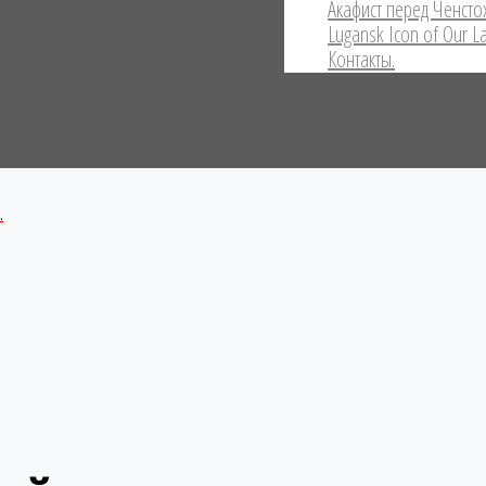
Акафист перед Ченсто
Lugansk Icon of Our L
Контакты.
.