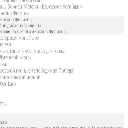
коны Божией Матери «Взыскание погибших»
иакона Филиппа
диакона Филиппа.
зни диакона Филиппа
омощь по смерти диакона Филиппа
стерская монастыря
птека.
зи, капли в нос, масло для горла.
 Луганской иконы.
она.
ховской иконы (Непобедимая Победа).
Ченстоховской иконой.
 Our Lady
итвы.
рам.