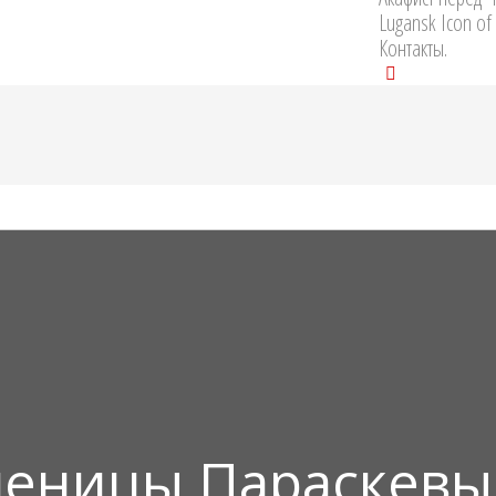
Lugansk Icon of
Контакты.
ченицы Параскевы