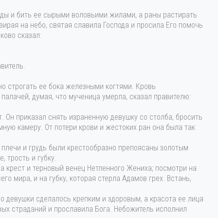
жды и бить ее сырыми воловьими жилами, а раны растирать
Взирая на небо, святая славила Господа и просила Его помочь
ково сказал:
авитель.
но строгать ее бока железными когтями. Кровь
 палачей, думая, что мученица умерла, cказал правителю:
т. Он приказал снять израненную девушку со столба, бросить
мную камеру. От потери крови и жестоких ран она была так
го плечи и грудь были крестообразно препоясаны золотым
, трость и губку.
на крест и терновый венец Нетленного Жениха; посмотри на
о мира, и на губку, которая стерла Адамов грех. Встань,
ело девушки сделалось крепким и здоровым, а красота ее лица
вых страданий и прославила Бога. Небожитель исполнил