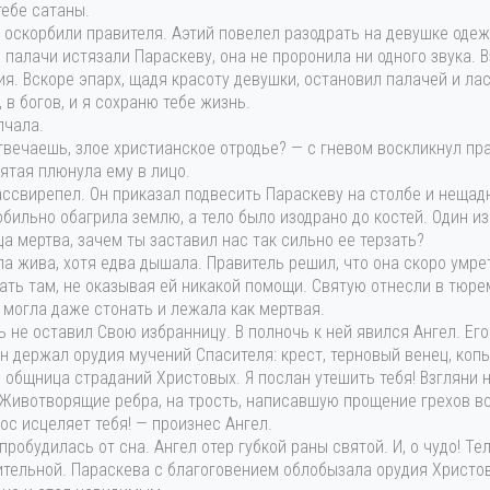
тебе сатаны.
 оскорбили правителя. Аэтий повелел разодрать на девушке оде
 палачи истязали Параскеву, она не проронила ни одного звука. 
я. Вскоре эпарх, щадя красоту девушки, остановил палачей и лас
 в богов, и я сохраню тебе жизнь.
лчала.
твечаешь, злое христианское отродье? — с гневом воскликнул пр
ятая плюнула ему в лицо.
ссвирепел. Он приказал подвесить Параскеву на столбе и нещад
бильно обагрила землю, а тело было изодрано до костей. Один из
ца мертва, зачем ты заставил нас так сильно ее терзать?
а жива, хотя едва дышала. Правитель решил, что она скоро умре
ать там, не оказывая ей никакой помощи. Святую отнесли в тюре
е могла даже стонать и лежала как мертвая.
ь не оставил Свою избранницу. В полночь к ней явился Ангел. Е
он держал орудия мучений Спасителя: крест, терновый венец, копье
, общница страданий Христовых. Я послан утешить тебя! Взгляни 
Животворящие ребра, на трость, написавшую прощение грехов всег
ос исцеляет тебя! — произнес Ангел.
пробудилась от сна. Ангел отер губкой раны святой. И, о чудо! Т
ительной. Параскева с благоговением облобызала орудия Христо