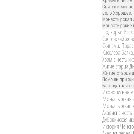
Храмы в честь 
Святыни монас
село Хорошее.
Монастырская а
Монастырские 
Подворье Всех С
Сретенский женс
Скит вмц. Парас
Киселева балка,
Храм в честь и
Житие старца Д
Житие старца 
Помощь при жи
Благодатная п
Иконописная ма
Монастырская а
Монастырские ма
Акафист в честь
Дубовичская ик
История Ченсто
Акафист перед 