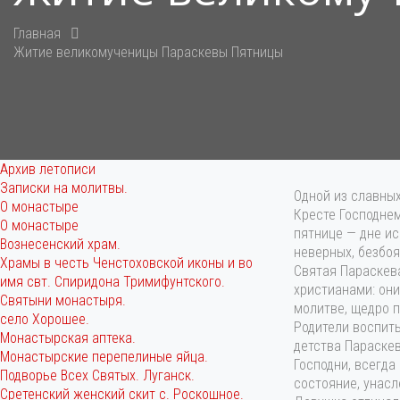
Главная
Житие великомученицы Параскевы Пятницы
Архив летописи
Записки на молитвы.
Одной из славны
О монастыре
Кресте Господне
О монастыре
пятнице — дне и
Вознесенский храм.
неверных, безбоя
Храмы в честь Ченстоховской иконы и во
Святая Параскева
имя свт. Спиридона Тримифунтского.
христианами: они
Святыни монастыря.
молитве, щедро п
село Хорошее.
Родители воспиты
Монастырская аптека.
детства Параскев
Монастырские перепелиные яйца.
Господни, всегда
Подворье Всех Святых. Луганск.
состояние, унасл
Сретенский женский скит с. Роскошное.