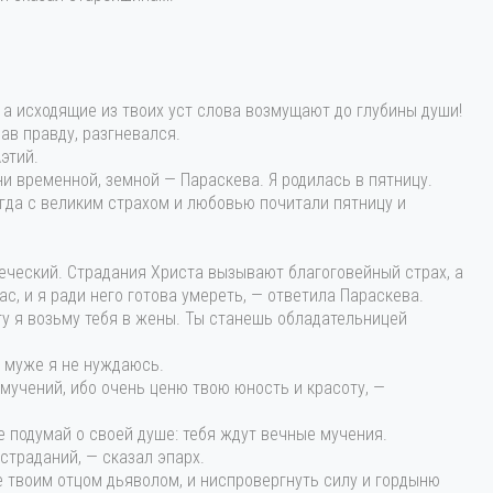
 а исходящие из твоих уст слова возмущают до глубины души!
ав правду, разгневался.
этий.
ни временной, земной — Параскева. Я родилась в пятницу.
егда с великим страхом и любовью почитали пятницу и
веческий. Страдания Христа вызывают благоговейный страх, а
с, и я ради него готова умереть, — ответила Параскева.
ту я возьму тебя в жены. Ты станешь обладательницей
м муже я не нуждаюсь.
 мучений, ибо очень ценю твою юность и красоту, —
ше подумай о своей душе: тебя ждут вечные мучения.
страданий, — сказал эпарх.
е твоим отцом дьяволом, и ниспровергнуть силу и гордыню