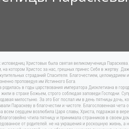
х исповедниц Христовых была святая великомученица Параскева
м, на котором Христос за нас, грешных принес Себя в жертву. Д
скупительных страданий Спасителя. Благочестием, целомудрием и
зненно проповедуя им Истинного Бога.
 родилась в годы царствования императора Диоклетиана в город
 жили в страхе Божьем, строго соблюдая заповеди Господни. Супр
одавая милостыню. За это Бог послал им в день пятницы дочь, к
вали Параскеву в благочестии и чистоте. Благословенная чета о
а всем сердцем возлюбила Царя славы, Христа, подражая в вере
 благоговейно чтила пятницу и принимала странников в своем д
едованное от родителей. не на украшения и роскошную жизнь, а 