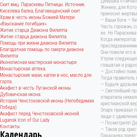
Девушка отличал
Скит вмц. Параскевы Пятницы. Источник.
Жениху, для Кото
Киселева балка, Благовещенский скит.
приносил жертвы 
Храм в честь иконы Божией Матери
— Ваши боги — бе
«Взыскание погибших»
Часть горожан, с
Житие старца Диакона Филиппа
ее. Но Параскев
Житие старца диакона Филиппа.
Когда император
Помощь при жизни диакона Филиппа
преследованиями
Благодатная помощь по смерти диакона
Они повели его в
Филиппа
Утром следующего
Иконописная мастерская монастыря
глашатая и радос
Монастырская аптека.
— Достойно пове
Монастырские мази, капли в нос, масло для
Тогда правитель 
горла.
— Будьте друзьям
Акафист в честь Луганской иконы.
— Светлейший пра
Дубовичская икона.
отвратила немало
История Ченстоховской иконы (Непобедимая
христианской вер
Победа).
Эпарх приказал п
Акафист перед Ченстоховской иконой.
люди с удивление
Lugansk Icon of Our Lady
— Посмотрите! Де
Контакты.
— Таков род хрис
Календарь
Параскева предст