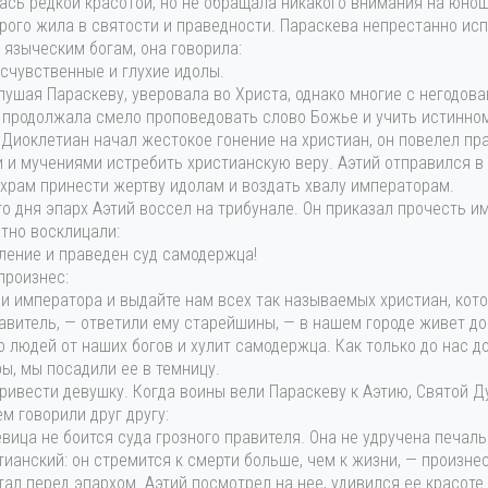
ась редкой красотой, но не обращала никакого внимания на юнош
рого жила в святости и праведности. Параскева непрестанно исп
языческим богам, она говорила:
счувственные и глухие идолы.
лушая Параскеву, уверовала во Христа, однако многие с негодов
а продолжала смело проповедовать слово Божье и учить истинном
 Диоклетиан начал жестокое гонение на христиан, он повелел пр
 и мучениями истребить христианскую веру. Аэтий отправился в 
 храм принести жертву идолам и воздать хвалу императорам.
 дня эпарх Аэтий воссел на трибунале. Он приказал прочесть им
тно восклицали:
ление и праведен суд самодержца!
произнес:
и императора и выдайте нам всех так называемых христиан, кото
витель, — ответили ему старейшины, — в нашем городе живет до
 людей от наших богов и хулит самодержца. Как только до нас д
ы, мы посадили ее в темницу.
ривести девушку. Когда воины вели Параскеву к Аэтию, Святой Д
м говорили друг другу:
вица не боится суда грозного правителя. Она не удручена печалью
тианский: он стремится к смерти больше, чем к жизни, — произне
ал перед эпархом. Аэтий посмотрел на нее, удивился ее красоте