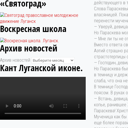
«Святоград»
действующего в 
Слова Параскевы
власяницей. Пока
перенести мучени
Воскресная школа
— Уверуй, девица,
Но Параскева мо
— Мне ли ты не о
Вместо ответа св
Архив новостей
Аэтий страшно ра
страстотерпицы о
Архив новостей
— Господин, деви
Кант Луганской иконе.
Но Параскева был
в темницу и держ
слаба, что она н
В темнице Господ
поясом. В руках 
— Встань, девица
копье, ранившее 
Параскева! Христ
Мученица как бы 
еще более пораз