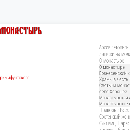
Архив летописи
Записки на мол
О монастыре
О монастыре
Вознесенский х
Тримифунтского.
Храмы в честь 
Святыни монас
село Хорошее.
Монастырская а
Монастырские 
Подворье Всех С
Сретенский женс
Скит вмц. Парас
Киселева балка,