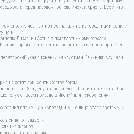
ей, домогавшихся ее руки: она уневестилась Бессмертному
оведывала перед народом Господа Иисуса Христа. Всем, кто
анием ополчились против нее, напали на исповедницу и ранили
у пути.
авителю Ликаонии Аэтию в подвластных ему городах
Иконий. Горожане торжественно встретили своего правителя.
ператорский указ о гонении на христиан. Язычники слушали
рые не хотят приносить жертву богам.
чь сенатора. Эта девушка исповедует Распятого Христа. Она
ошел слух о твоем приезде в Иконий для искоренения
ух осенил блаженную исповедницу. Ее лицо стало светлым, и
, а сияет от радости.
с один из жрецов.
 и сказал старейшинам: