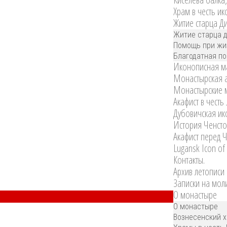
Храм в честь и
Житие старца Д
Житие старца 
Помощь при жи
Благодатная п
Иконописная ма
Монастырская а
Монастырские ма
Акафист в честь
Дубовичская ик
История Ченсто
Акафист перед 
Lugansk Icon of
Контакты.
Архив летописи
Записки на мол
О монастыре
О монастыре
Вознесенский х