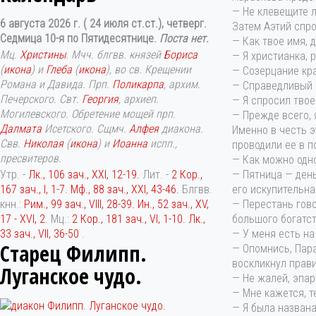
— Не клевещите л
6 августа 2026 г. ( 24 июля ст.ст.), четверг.
Затем Аэтий спро
Седмица 10-я по Пятидесятнице.
Поста нет.
— Как твое имя, 
Мц.
Христины
. Мчч. блгвв. князей
Бориса
— Я христианка, 
(
икона
) и
Глеба
(
икона
), во св. Крещении
— Созерцание кра
Романа и Давида. Прп.
Поликарпа
, архим.
— Справедливый с
Печерского. Свт.
Георгия
, архиеп.
— Я спросил твое
Могилевского. Обретение мощей прп.
— Прежде всего, 
Далмата
Исетского. Сщмч.
Алфея
диакона.
Именно в честь э
Свв.
Николая
(
икона
) и
Иоанна
испп.,
проводили ее в п
пресвитеров.
— Как можно одн
Утр. -
Лк., 106 зач., XXI, 12-19.
Лит. -
2 Кор.,
— Пятница — день
167 зач., I, 1-7.
Мф., 88 зач., XXI, 43-46.
Блгвв.
его искупительна
кнн.:
Рим., 99 зач., VIII, 28-39.
Ин., 52 зач., XV,
— Перестань гово
17 - XVI, 2.
Мц.:
2 Кор., 181 зач., VI, 1-10.
Лк.,
большого богатст
33 зач., VII, 36-50
.
— У меня есть на
Старец Филипп.
— Опомнись, Пара
воскликнул прави
Луганское чудо.
— Не жалей, эпар
— Мне кажется, т
— Я была названа