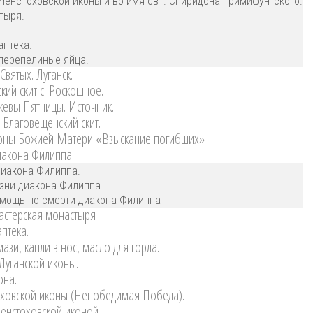
Ченстоховской иконы и во имя свт. Спиридона Тримифунтского.
тыря.
птека.
перепелиные яйца.
вятых. Луганск.
кий скит с. Роскошное.
кевы Пятницы. Источник.
 Благовещенский скит.
коны Божией Матери «Взыскание погибших»
иакона Филиппа
диакона Филиппа.
зни диакона Филиппа
омощь по смерти диакона Филиппа
стерская монастыря
птека.
зи, капли в нос, масло для горла.
 Луганской иконы.
она.
ховской иконы (Непобедимая Победа).
Ченстоховской иконой.