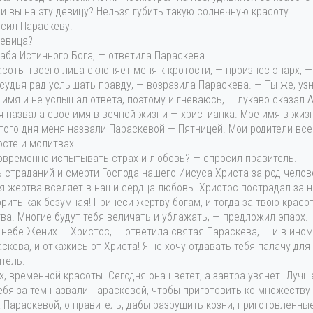
и вы на эту девицу? Нельзя губить такую солнечную красоту.
сил Параскеву:
девица?
раба Истинного Бога, — ответила Параскева.
соты твоего лица склоняет меня к кротости, — произнес эпарх, —
удья рад услышать правду, — возразила Параскева. — Ты же, узн
 имя и не услышал ответа, поэтому и гневаюсь, — лукаво сказал А
я назвала свое имя в вечной жизни — христианка. Мое имя в жиз
того дня меня назвали Параскевой — Пятницей. Мои родители вс
осте и молитвах.
овременно испытывать страх и любовь? — спросил правитель.
 страданий и смерти Господа нашего Иисуса Христа за род чело
я жертва вселяет в наши сердца любовь. Христос пострадал за на
рить как безумная! Принеси жертву богам, и тогда за твою красо
ва. Многие будут тебя величать и ублажать, — предложил эпарх.
 небе Жених — Христос, — ответила святая Параскева, — и в ино
скева, и откажись от Христа! Я не хочу отдавать тебя палачу для
тель.
х, временной красоты. Сегодня она цветет, а завтра увянет. Луч
ебя за тем назвали Параскевой, чтобы приготовить ко множеству 
 Параскевой, о правитель, дабы разрушить козни, приготовленны