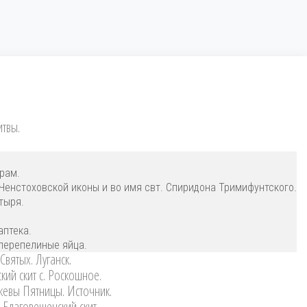
итвы.
рам.
Ченстоховской иконы и во имя свт. Спиридона Тримифунтского.
тыря.
птека.
перепелиные яйца.
вятых. Луганск.
кий скит с. Роскошное.
кевы Пятницы. Источник.
 Благовещенский скит.