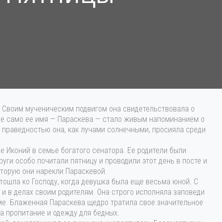
. Своим мученическим подвигом она свидетельствовала о
аже само ее имя — Параскева — стало живым напоминанием о
 праведностью она, как лучами солнечными, просияла среди
е Иконий в семье богатого сенатора. Ее родители были
уги особо почитали пятницу и проводили этот день в посте и
оторую они нарекли Параскевой.
тошла ко Господу, когда девушка была еще весьма юной. С
 и в делах своим родителям. Она строго исполняла заповеди
оме. Блаженная Параскева щедро тратила свое значительное
на пропитание и одежду для бедных.