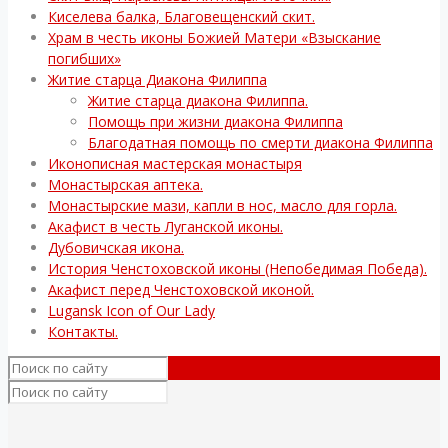
Киселева балка, Благовещенский скит.
Храм в честь иконы Божией Матери «Взыскание
погибших»
Житие старца Диакона Филиппа
Житие старца диакона Филиппа.
Помощь при жизни диакона Филиппа
Благодатная помощь по смерти диакона Филиппа
Иконописная мастерская монастыря
Монастырская аптека.
Монастырские мази, капли в нос, масло для горла.
Акафист в честь Луганской иконы.
Дубовичская икона.
История Ченстоховской иконы (Непобедимая Победа).
Акафист перед Ченстоховской иконой.
Lugansk Icon of Our Lady
Контакты.