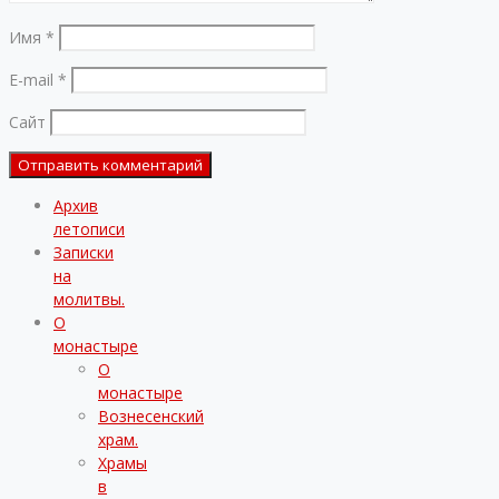
Имя
*
E-mail
*
Сайт
Архив
летописи
Записки
на
молитвы.
О
монастыре
О
монастыре
Вознесенский
храм.
Храмы
в