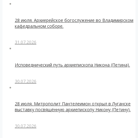
28 июля. Архиерейское богослужение во Владимирском
кафедральном соборе.
31.07.2026
Исповеднический путь архиепископа Никона (Петина).
30.07.2026
28 июля. Митрополит Пантелеимон открыл в Луганске
выставку посвящённую архиепископу Никону (Петину).
30.07.2026