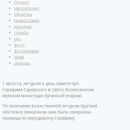
Луганск
Митрополит
Молитва
православие
праздник
служба
упц
фото
фотография
Храм
церковь
1 августа, литургия в день памяти прп.
Серафима Саровского в Свято-Вознесенском
мужском монастыре Луганской епархии.
По окончании Божественной литургии братией
обители в священном сане была совершена
панихида по иеродиакону Серафиму.