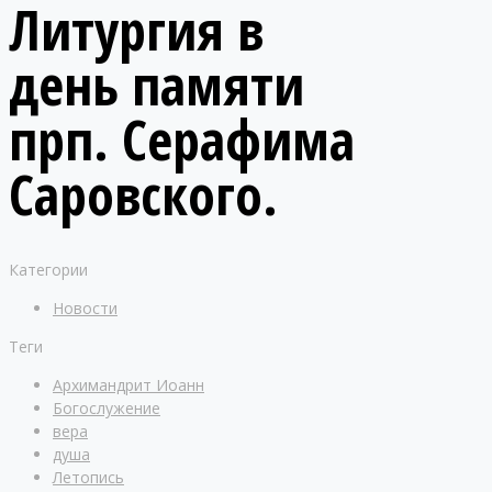
Литургия в
день памяти
прп. Серафима
Саровского.
Категории
Новости
Теги
Архимандрит Иоанн
Богослужение
вера
душа
Летопись