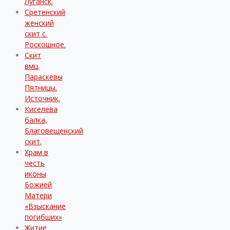
Луганск.
Сретенский
женский
скит с.
Роскошное.
Скит
вмц.
Параскевы
Пятницы.
Источник.
Киселева
балка,
Благовещенский
скит.
Храм в
честь
иконы
Божией
Матери
«Взыскание
погибших»
Житие