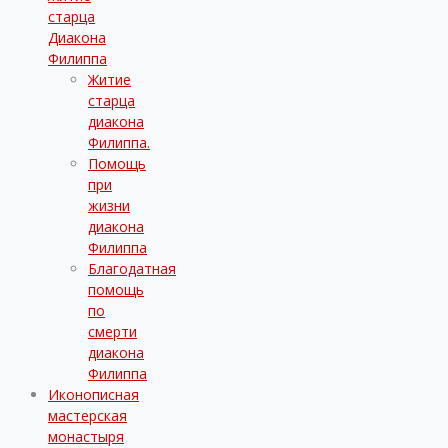
старца
Диакона
Филиппа
Житие
старца
диакона
Филиппа.
Помощь
при
жизни
диакона
Филиппа
Благодатная
помощь
по
смерти
диакона
Филиппа
Иконописная
мастерская
монастыря