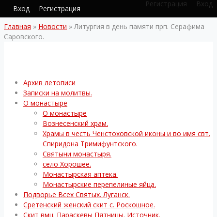
Регистрация
Вход
Вход
Регистрация
Главная
»
Новости
»
Литургия в день памяти прп. Серафима
Саровского.
Архив летописи
Записки на молитвы.
О монастыре
О монастыре
Вознесенский храм.
Храмы в честь Ченстоховской иконы и во имя свт.
Спиридона Тримифунтского.
Святыни монастыря.
село Хорошее.
Монастырская аптека.
Монастырские перепелиные яйца.
Подворье Всех Святых. Луганск.
Сретенский женский скит с. Роскошное.
Скит вмц. Параскевы Пятницы. Источник.