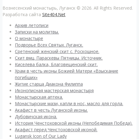
Вознесенский монастырь, Луганск © 2026. All Rights Reserved.
Разработка сайта
Site404.Net
Архив летописи
Записки на молитвы.
О монастыре
Подворье Всех Святых. Луганск.
Сретенский женский скит с. Роскошное.
Скит вмц. Параскевы Пятницы. Источник.
Киселева балка, Благовещенский скит.
Храм в честь иконы Божией Матери «Взыскание
погибших»
Житие старца Диакона Филиппа
Иконописная мастерская монастыря
Монастырская аптека.
Монастырские мази, капли в нос, масло для горла.
Акафист в честь Луганской иконы.
Дубовичская икона.
История Ченстоховской иконы (Непобедимая Победа).
Акафист перед Ченстоховской иконой.
Lugansk Icon of Our Lady