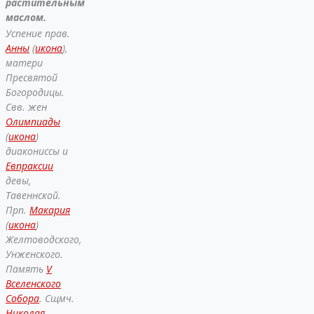
растительным
маслом.
Успение прав.
Анны
(
икона
),
матери
Пресвятой
Богородицы.
Свв. жен
Олимпиады
(
икона
)
диакониссы и
Евпраксии
девы,
Тавеннской.
Прп.
Макария
(
икона
)
Желтоводского,
Унженского.
Память
V
Вселенского
Собора
. Сщмч.
Николая