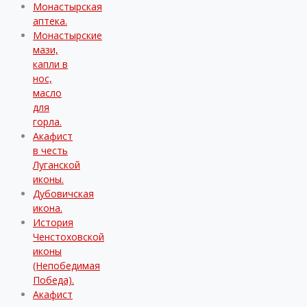
Монастырская
аптека.
Монастырские
мази,
капли в
нос,
масло
для
горла.
Акафист
в честь
Луганской
иконы.
Дубовичская
икона.
История
Ченстоховской
иконы
(Непобедимая
Победа).
Акафист