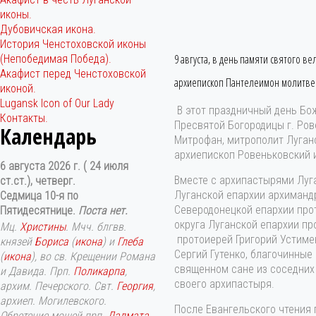
иконы.
Дубовичская икона.
История Ченстоховской иконы
9 августа, в день памяти святого
(Непобедимая Победа).
Акафист перед Ченстоховской
архиепископ Пантелеимон молитвен
иконой.
Lugansk Icon of Our Lady
В этот праздничный день Бо
Контакты.
Пресвятой Богородицы г. Ро
Календарь
Митрофан, митрополит Луган
архиепископ Ровеньковский 
6 августа 2026 г. ( 24 июля
Вместе с архипастырями Луг
ст.ст.), четверг.
Луганской епархии архимандр
Седмица 10-я по
Северодонецкой епархии про
Пятидесятнице.
Поста нет.
округа Луганской епархии п
Мц.
Христины
. Мчч. блгвв.
протоиерей Григорий Устимен
князей
Бориса
(
икона
) и
Глеба
Сергий Гутенко, благочинные
(
икона
), во св. Крещении Романа
священном сане из соседних
и Давида. Прп.
Поликарпа
,
своего архипастыря.
архим. Печерского. Свт.
Георгия
,
архиеп. Могилевского.
После Евангельского чтения
Обретение мощей прп.
Далмата