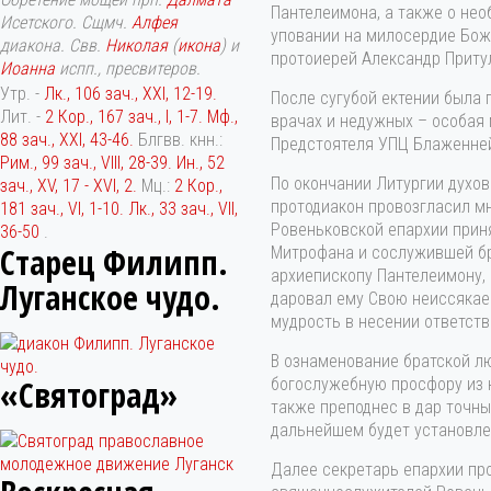
Пантелеимона, а также о нео
Исетского. Сщмч.
Алфея
уповании на милосердие Бож
диакона. Свв.
Николая
(
икона
) и
протоиерей Александр Приту
Иоанна
испп., пресвитеров.
Утр. -
Лк., 106 зач., XXI, 12-19.
После сугубой ектении была 
Лит. -
2 Кор., 167 зач., I, 1-7.
Мф.,
врачах и недужных – особая 
88 зач., XXI, 43-46.
Блгвв. кнн.:
Предстоятеля УПЦ Блаженне
Рим., 99 зач., VIII, 28-39.
Ин., 52
По окончании Литургии духо
зач., XV, 17 - XVI, 2.
Мц.:
2 Кор.,
протодиакон провозгласил м
181 зач., VI, 1-10.
Лк., 33 зач., VII,
Ровеньковской епархии прин
36-50
.
Старец Филипп.
Митрофана и сослужившей б
архиепископу Пантелеимону,
Луганское чудо.
даровал ему Свою неиссякаем
мудрость в несении ответст
В ознаменование братской л
«Святоград»
богослужебную просфору из к
также преподнес в дар точн
дальнейшем будет установле
Далее секретарь епархии пр