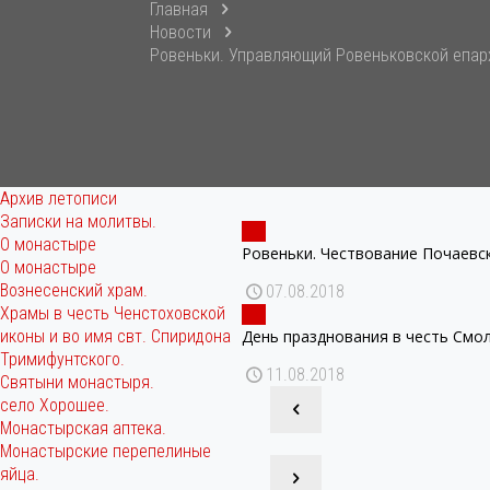
Главная
Новости
Ровеньки. Управляющий Ровеньковской епар
Архив летописи
Записки на молитвы.
О монастыре
Ровеньки. Чествование Почаевс
О монастыре
Вознесенский храм.
07.08.2018
Храмы в честь Ченстоховской
иконы и во имя свт. Спиридона
День празднования в честь Смол
Тримифунтского.
11.08.2018
Святыни монастыря.
село Хорошее.
Монастырская аптека.
Монастырские перепелиные
яйца.