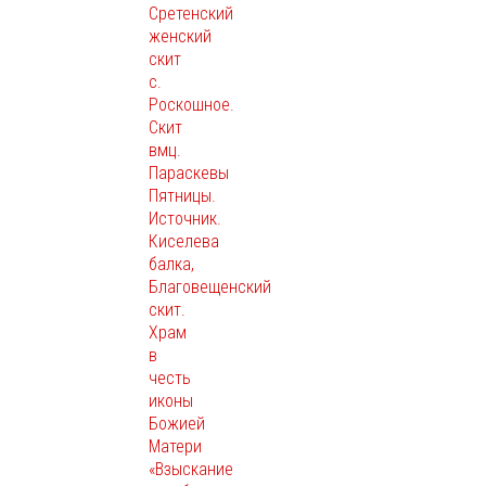
Сретенский
женский
скит
с.
Роскошное.
Скит
вмц.
Параскевы
Пятницы.
Источник.
Киселева
балка,
Благовещенский
скит.
Храм
в
честь
иконы
Божией
Матери
«Взыскание