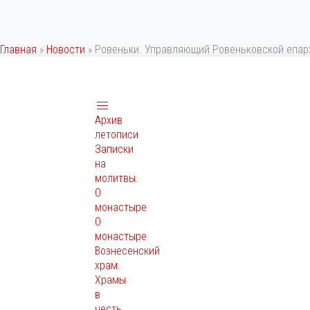
Главная
»
Новости
»
Ровеньки. Управляющий Ровеньковской епарх
Архив
летописи
Записки
на
молитвы.
О
монастыре
О
монастыре
Вознесенский
храм.
Храмы
в
честь