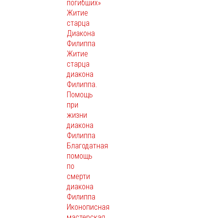
погибших»
Житие
старца
Диакона
Филиппа
Житие
старца
диакона
Филиппа.
Помощь
при
жизни
диакона
Филиппа
Благодатная
помощь
по
смерти
диакона
Филиппа
Иконописная
мастерская