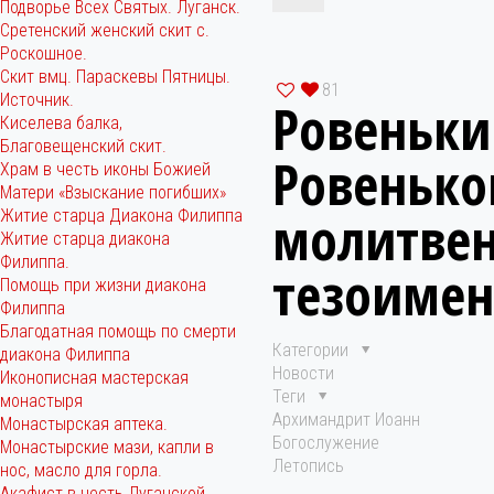
Подворье Всех Святых. Луганск.
Сретенский женский скит с.
Роскошное.
Скит вмц. Параскевы Пятницы.
81
Источник.
Ровеньки
Киселева балка,
Благовещенский скит.
Ровенько
Храм в честь иконы Божией
Матери «Взыскание погибших»
молитвен
Житие старца Диакона Филиппа
Житие старца диакона
Филиппа.
тезоимен
Помощь при жизни диакона
Филиппа
Благодатная помощь по смерти
Категории
диакона Филиппа
Новости
Иконописная мастерская
Теги
монастыря
Архимандрит Иоанн
Монастырская аптека.
Богослужение
Монастырские мази, капли в
Летопись
нос, масло для горла.
Акафист в честь Луганской