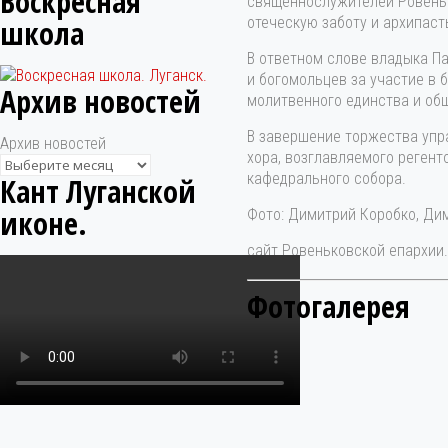
Воскресная
священнослужителей Ровеньк
школа
отеческую заботу и архипаст
В ответном слове владыка П
и богомольцев за участие в
Архив новостей
молитвенного единства и об
В завершение торжества упр
Архив новостей
хора, возглавляемого реген
кафедрального собора.
Кант Луганской
иконе.
Фото: Димитрий Коробко, Д
сайт Ровеньковской епархии
Фотогалерея