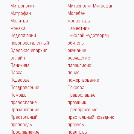
Митрополит
Митрополит Митрофан
Митрофан
Молебен
Молитва
монастырь
монахи
Наместник
Неделя ваий
Николай Чудотворец
новопресталенный
обитель
Одесская епархия
окунание
онлайн
освящение
Панихида
параклисис
Пасха
пение
Подворье
пожертвование
Поздравление
Покрова
Помощь
Православље
православие
праздник
Празднование
Преображение
Престольный
престольный праздник
проповедь
прорубь
Прославление
псалтырь