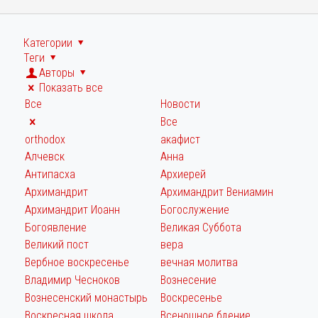
Категории
Теги
Авторы
Показать все
Все
Новости
Все
orthodox
акафист
Алчевск
Анна
Антипасха
Архиерей
Архимандрит
Архимандрит Вениамин
Архимандрит Иоанн
Богослужение
Богоявление
Великая Суббота
Великий пост
вера
Вербное воскресенье
вечная молитва
Владимир Чесноков
Вознесение
Вознесенский монастырь
Воскресенье
Воскресная школа
Всенощное бдение