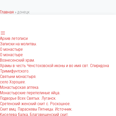
Главная
»
донецк
Архив летописи
Записки на молитвы.
О монастыре
О монастыре
Вознесенский храм.
Храмы в честь Ченстоховской иконы и во имя свт. Спиридона
Тримифунтского.
Святыни монастыря.
село Хорошее.
Монастырская аптека.
Монастырские перепелиные яйца.
Подворье Всех Святых. Луганск.
Сретенский женский скит с. Роскошное.
Скит вмц. Параскевы Пятницы. Источник.
Киселева балка, Благовещенский скит.