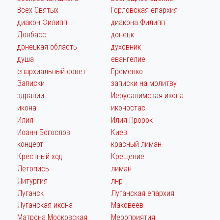
Всех Святых
Горловская епархия
диакон Филипп
диакона Филипп
Донбасс
донецк
донецкая область
духовник
душа
евангелие
епархиальный совет
Еременко
Записки
записки на молитву
здравии
Иерусалимская икона
икона
иконостас
Илия
Илия Пророк
Иоанн Богослов
Киев
концерт
красный лиман
Крестный ход
Крещение
Летопись
лиман
Литургия
лнр
Луганск
Луганская епархия
Луганская икона
Маковеев
Матрона Московская
Мероприятия