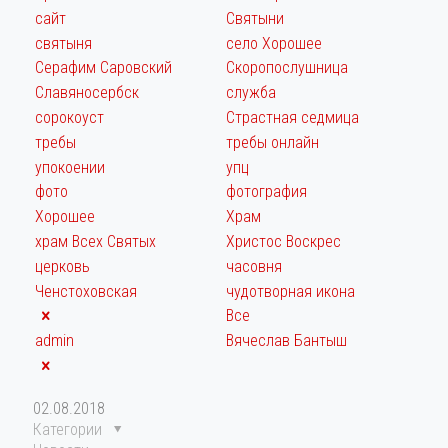
сайт
Святыни
святыня
село Хорошее
Серафим Саровский
Скоропослушница
Славяносербск
служба
сорокоуст
Страстная седмица
требы
требы онлайн
упокоении
упц
фото
фотография
Хорошее
Храм
храм Всех Святых
Христос Воскрес
церковь
часовня
Ченстоховская
чудотворная икона
Все
admin
Вячеслав Бантыш
02.08.2018
Категории