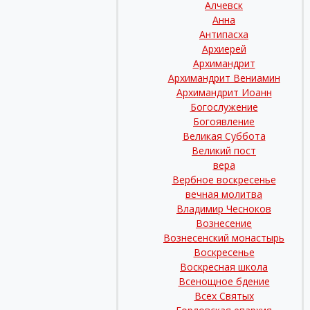
Алчевск
Анна
Антипасха
Архиерей
Архимандрит
Архимандрит Вениамин
Архимандрит Иоанн
Богослужение
Богоявление
Великая Суббота
Великий пост
вера
Вербное воскресенье
вечная молитва
Владимир Чесноков
Вознесение
Вознесенский монастырь
Воскресенье
Воскресная школа
Всенощное бдение
Всех Святых