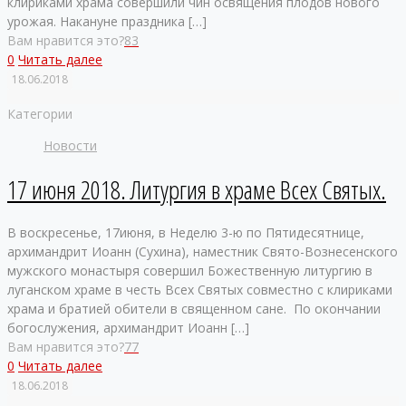
клириками храма совершили чин освящения плодов нового
урожая. Накануне праздника
[…]
Вам нравится это?
83
0
Читать далее
18.06.2018
Категории
Новости
17 июня 2018. Литургия в храме Всех Святых.
В воскресенье, 17июня, в Неделю 3-ю по Пятидесятнице,
архимандрит Иоанн (Сухина), наместник Свято-Вознесенского
мужского монастыря совершил Божественную литургию в
луганском храме в честь Всех Святых совместно с клириками
храма и братией обители в священном сане. По окончании
богослужения, архимандрит Иоанн
[…]
Вам нравится это?
77
0
Читать далее
18.06.2018