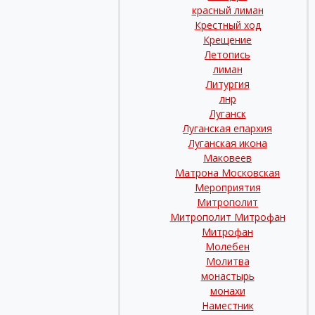
красный лиман
Крестный ход
Крещение
Летопись
лиман
Литургия
лнр
Луганск
Луганская епархия
Луганская икона
Маковеев
Матрона Московская
Мероприятия
Митрополит
Митрополит Митрофан
Митрофан
Молебен
Молитва
монастырь
монахи
Наместник