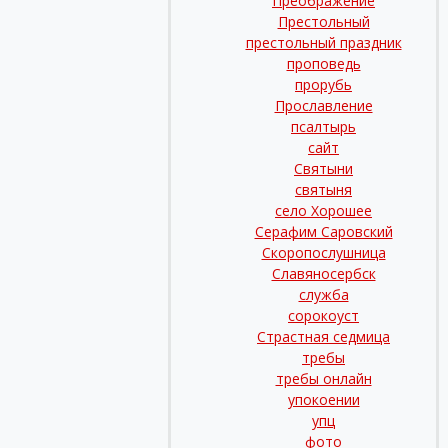
Преображение
Престольный
престольный праздник
проповедь
прорубь
Прославление
псалтырь
сайт
Святыни
святыня
село Хорошее
Серафим Саровский
Скоропослушница
Славяносербск
служба
сорокоуст
Страстная седмица
требы
требы онлайн
упокоении
упц
фото