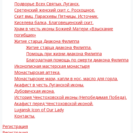
Подворье Всех Святых. Луганск.
Сретенский женский скит с. Роскошное.
Скит вмц. Параскевы Пятницы. Источник.
Киселева балка, Благовещенский скит.
Храм в честь иконы Божией Матери «Взыскание
погибших»
Житие старца Диакона Филиппа
Житие старца диакона Филиппа.
Помощь при жизни диакона Филиппа
Благодатная помощь по смерти диакона Филиппа
Иконописная мастерская монастыря
Монастырская аптека.
Монастырские мази, капли в нос, масло для горла.
Акафист в честь Луганской иконы.
Дубовичская икона.
История Ченстоховской иконы (Непобедимая Победа).
Акафист перед Ченстоховской иконой.
Lugansk Icon of Our Lady
Контакты.
Регистрация
Регистрация