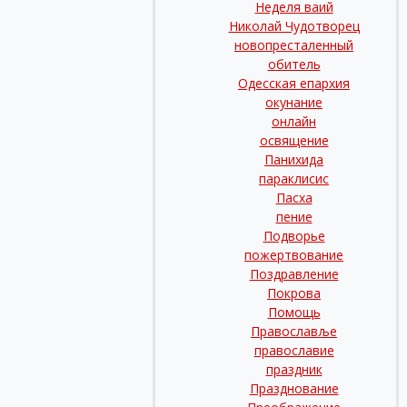
Неделя ваий
Николай Чудотворец
новопресталенный
обитель
Одесская епархия
окунание
онлайн
освящение
Панихида
параклисис
Пасха
пение
Подворье
пожертвование
Поздравление
Покрова
Помощь
Православље
православие
праздник
Празднование