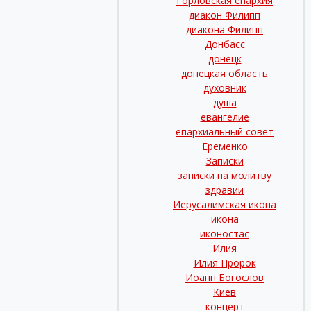
Горловская епархия
диакон Филипп
диакона Филипп
Донбасс
донецк
донецкая область
духовник
душа
евангелие
епархиальный совет
Еременко
Записки
записки на молитву
здравии
Иерусалимская икона
икона
иконостас
Илия
Илия Пророк
Иоанн Богослов
Киев
концерт